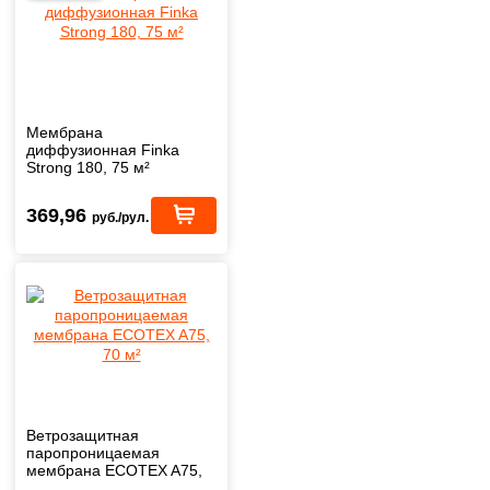
Мембрана
диффузионная Finka
Strong 180, 75 м²
369,96
руб./рул.
Ветрозащитная
паропроницаемая
мембрана ECOTEX A75,
70 м²