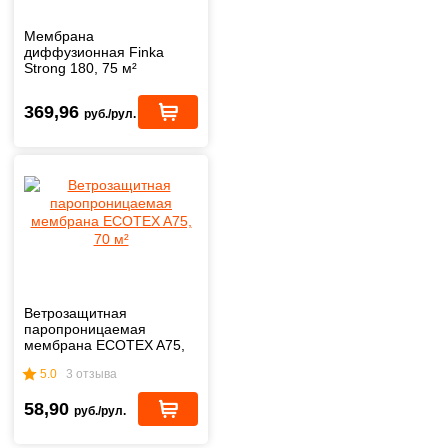
Мембрана
диффузионная Finka
Strong 180, 75 м²
369,96
руб./рул.
Ветрозащитная
паропроницаемая
мембрана ECOTEX A75,
70 м²
5.0
3 отзыва
58,90
руб./рул.