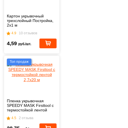
Картон укрывочный
трехслойный Постройка,
2х1 м
4.9
10 отзывов
4,59
руб./шт.
Топ продаж
Пленка укрывочная
SPEEDY MASK Firsttool с
термостойкой лентой
2,7х20 м
4.5
2 отзыва