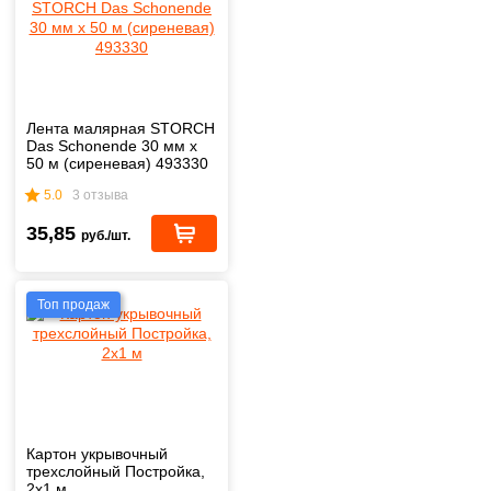
Лента малярная STORCH
Das Schonende 30 мм х
50 м (сиреневая) 493330
5.0
3 отзыва
35,85
руб./шт.
Топ продаж
Картон укрывочный
трехслойный Постройка,
2х1 м