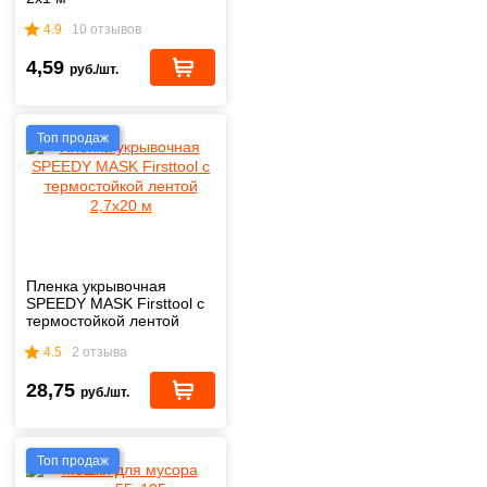
4.9
10 отзывов
4,59
руб./шт.
Топ продаж
Пленка укрывочная
SPEEDY MASK Firsttool с
термостойкой лентой
2,7х20 м
4.5
2 отзыва
28,75
руб./шт.
Топ продаж