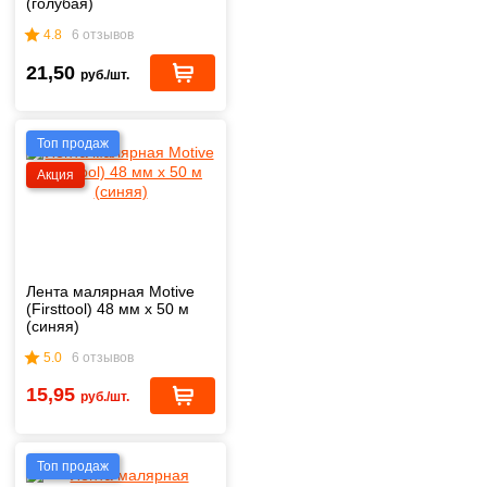
(голубая)
4.8
6 отзывов
21,50
руб./шт.
Топ продаж
Акция
Лента малярная Motive
(Firsttool) 48 мм х 50 м
(синяя)
5.0
6 отзывов
15,95
руб./шт.
Топ продаж