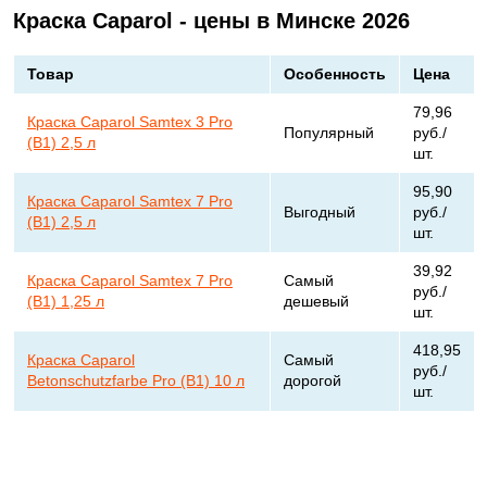
Краска Caparol - цены в Минске 2026
Товар
Особенность
Цена
79,96
Краска Caparol Samtex 3 Pro
Популярный
руб./
(В1) 2,5 л
шт.
95,90
Краска Caparol Samtex 7 Pro
Выгодный
руб./
(В1) 2,5 л
шт.
39,92
Краска Caparol Samtex 7 Pro
Самый
руб./
(В1) 1,25 л
дешевый
шт.
418,95
Краска Caparol
Самый
руб./
Betonschutzfarbe Pro (B1) 10 л
дорогой
шт.