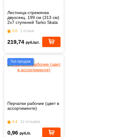
Лестница-стремянка
двухсекц. 199 см (313 см)
2х7 ступеней Tarko Skala
01207
5.0
1 отзыв
219,74
руб./шт.
Топ продаж
Перчатки рабочие (цвет в
ассортименте)
4.4
12 отзывов
0,96
руб./п.