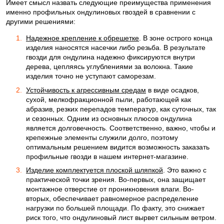
Имеет смысл назвать следующие преимущества применения
именно профильных ондулиновых гвоздей в сравнении с
другими решениями:
Надежное крепление к обрешетке
. В зоне острого конца
изделия наносятся насечки либо резьба. В результате
гвозди для ондулина надежно фиксируются внутри
дерева, цепляясь углублениями за волокна. Такие
изделия точно не уступают саморезам.
Устойчивость к агрессивным средам
в виде осадков,
сухой, мелкофракционной пыли, работающей как
абразив, резких перепадов температур, как суточных, так
и сезонных. Одним из основных плюсов ондулина
является долговечность. Соответственно, важно, чтобы и
крепежные элементы служили долго, поэтому
оптимальным решением видится возможность заказать
профильные гвозди в нашем интернет-магазине.
Изделие комплектуется плоской шляпкой
. Это важно с
практической точки зрения. Во-первых, она защищает
монтажное отверстие от проникновения влаги. Во-
вторых, обеспечивает равномерное распределение
нагрузки по большей площади. По факту, это снижает
риск того, что ондулиновый лист вырвет сильным ветром.