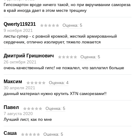
Гипсокартон вроде ничего такой, но при вкручивании самореза
в край иногда дает в этом месте трещину
Qwerty119231
Оценка:
5
9 ноября 2021
листы супер - с ровной кромкой, жесткий армированный
сердечник, отлично изолирует, тяжело ломается
Дмитрий Гришнович
Оценка:
5
26 октября 2021
очень качественный гипс! не пожалел, что заплатил больше
Максим
Оценка:
4
30 апреля 2021
данный материал нужно крутить XTN саморезами!!
Павел
Оценка:
5
7 августа 2020
Лучший лист, как по мне
Саша
Оценка:
5