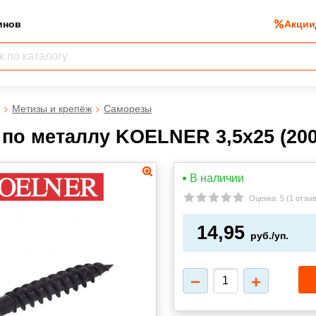
инов
Акции
Метизы и крепёж
Саморезы
по металлу KOELNER 3,5x25 (200
В наличии
Оценка:
5
(
1 отзы
14,95
руб./уп.