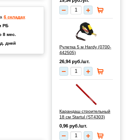
19,54
руб./уп.
а
6 складах
и РБ
о 8 мес.
д. дней
Рулетка 5 м Hardy (0700-
2 мес.
442505)
а
8 мес.
26,94
руб./шт.
купок
2 мес.
UN
3 мес.
Карандаш строительный
18 см Startul (ST4303)
0,96
руб./шт.