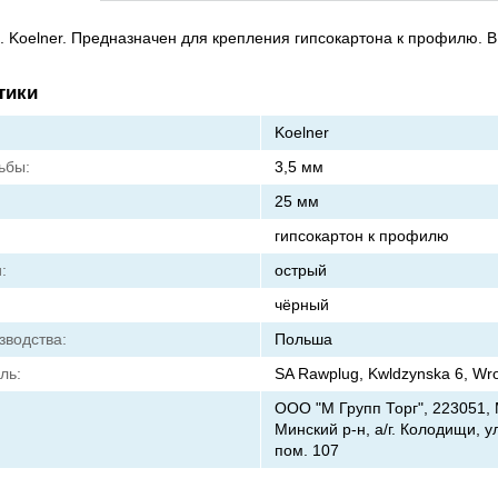
. Koelner. Предназначен для крепления гипсокартона к профилю. В 
тики
Koelner
ьбы:
3,5 мм
25 мм
гипсокартон к профилю
:
острый
чёрный
зводства:
Польша
ль:
SA Rawplug, Kwldzynska 6, Wr
ООО "М Групп Торг", 223051, 
Минский р-н, а/г. Колодищи, ул
пом. 107