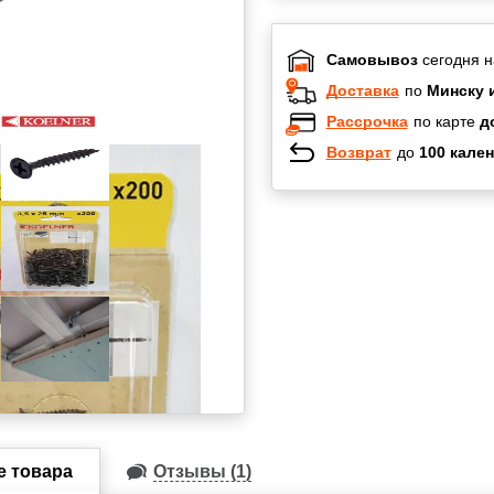
Самовывоз
сегодня н
Доставка
по
Минску 
Рассрочка
по карте
д
Возврат
до
100 кален
Халва
Черепах
Карта по
Карта F
е товара
Отзывы (1)