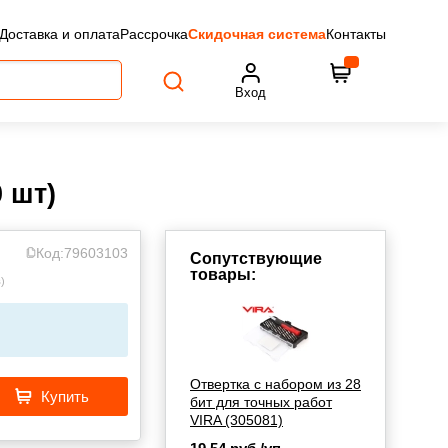
Доставка и оплата
Рассрочка
Скидочная система
Контакты
Вход
 шт)
Код:
79603103
Сопутствующие
товары:
в
)
Отвертка с набором из 28
Купить
бит для точных работ
VIRA (305081)