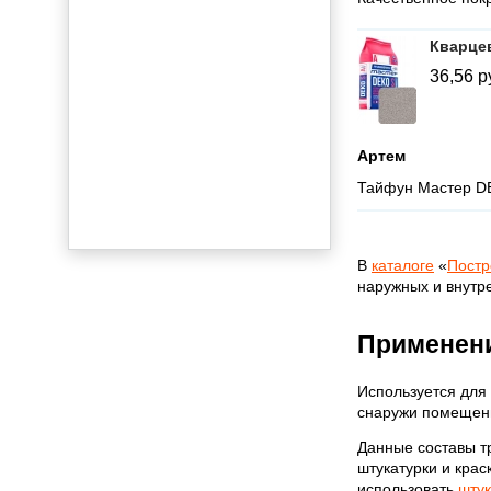
Кварцев
36,56
р
Артем
Тайфун Мастер DE
В
каталоге
«
Постр
наружных и внутр
✅
Применен
Используется для
снаружи помещен
Данные составы тр
штукатурки и крас
использовать
штук