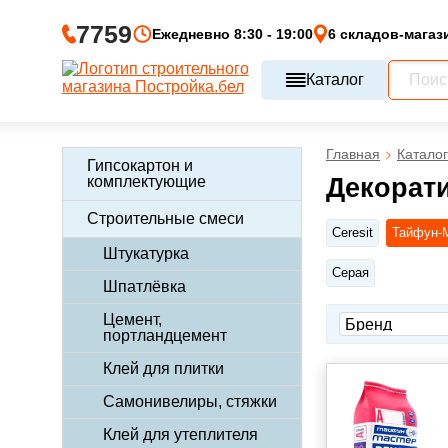
7759
Ежедневно 8:30 - 19:00
6 складов-магаз
Каталог
Главная
Каталог
Гипсокартон и
комплектующие
Декорат
Строительные смеси
Ceresit
Тайфун-
Штукатурка
Серая
Шпатлёвка
Цемент,
портландцемент
Клей для плитки
Самонивелиры, стяжки
Клей для утеплителя