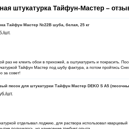
ная штукатурка Тайфун-Мастер – отзы
ка Тайфун Мастер №22В шуба, белая, 25 кг
б./шт.
й раз не клеить обои в прихожей, а оштукатурить и покрасить. П
катуркой Тайфун Мастер под шубу фактура, а потом пройтись Снеж
о за совет!
ый песок для штукатурки Тайфун Мастер DEKO S А5 (песочный
уб./шт.
катуркой отделывал лоджию, для раствора использовал кварцевый 
рытие получилось, но нанесение требует опыта