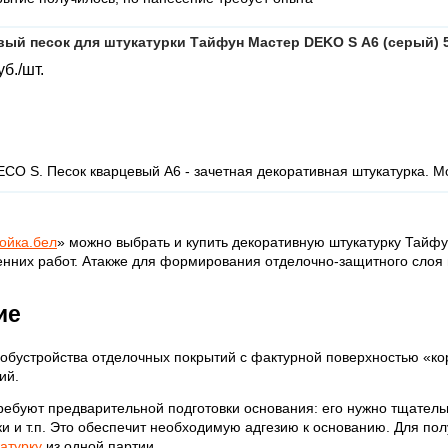
ый песок для штукатурки Тайфун Мастер DEKO S А6 (серый) 5
уб./шт.
CO S. Песок кварцевый А6 - зачетная декоративная штукатурка. Мо
ойка.бел
» можно выбрать и купить декоративную штукатурку Тайфу
енних работ. Атакже для формирования отделочно-защитного слоя 
ие
 обустройства отделочных покрытий с фактурной поверхностью «кор
ий.
ебуют предварительной подготовки основания: его нужно тщательно
ки и т.п. Это обеспечит необходимую адгезию к основанию. Для по
атурку
из одной партии.