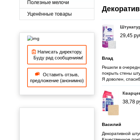
Полезные мелочи
Декоратив
Уценённые товары
Штукатур
29,45
ру
Написать директору.
Буду рад сообщениям!
Влад
Решили в очередно
покрыть стены шту
Оставить отзыв,
Я доволен, спасиб
предложение (анонимно)
Кварцев
38,78
р
Василий
Декоративной шту
Качественное пок