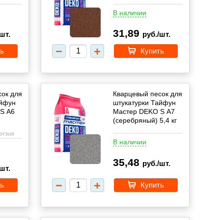
В наличии
31,89
шт.
руб./шт.
ь
Купить
сок для
Кварцевый песок для
айфун
штукатурки Тайфун
S А6
Мастер DEKO S А7
(серебряный) 5,4 кг
 отзыв
В наличии
35,48
руб./шт.
шт.
ь
Купить