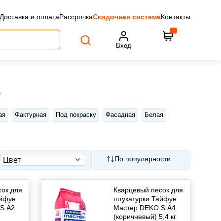
Доставка и оплата
Рассрочка
Скидочная система
Контакты
Вход
р
ая
Фактурная
Под покраску
Фасадная
Белая
По популярности
сок для
Кварцевый песок для
айфун
штукатурки Тайфун
S А2
Мастер DEKO S А4
(коричневый) 5,4 кг