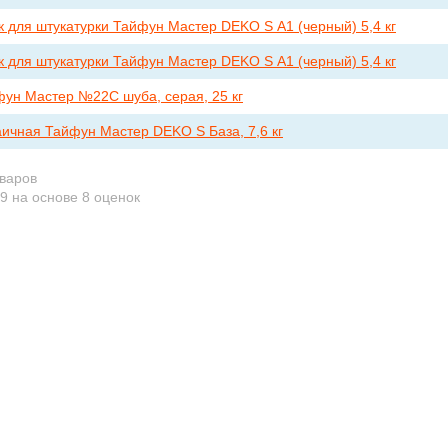
 для штукатурки Тайфун Мастер DEKO S А1 (черный) 5,4 кг
 для штукатурки Тайфун Мастер DEKO S А1 (черный) 5,4 кг
фун Мастер №22С шуба, серая, 25 кг
ичная Тайфун Мастер DEKO S База, 7,6 кг
оваров
.9
на основе
8
оценок