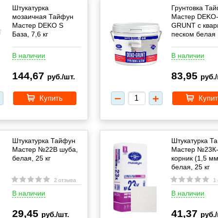
Штукатурка
Грунтовка Та
мозаичная Тайфун
Мастер DEKO
Мастер DEKO S
GRUNT с ква
База, 7,6 кг
песком белая 
В наличии
В наличии
144,67
83,95
руб./шт.
руб./
Купить
Купит
Штукатурка Тайфун
Штукатурка Т
Мастер №22В шуба,
Мастер №23К
белая, 25 кг
корник (1,5 мм
белая, 25 кг
2 отзыва
1
В наличии
В наличии
29,45
41,37
руб./шт.
руб./