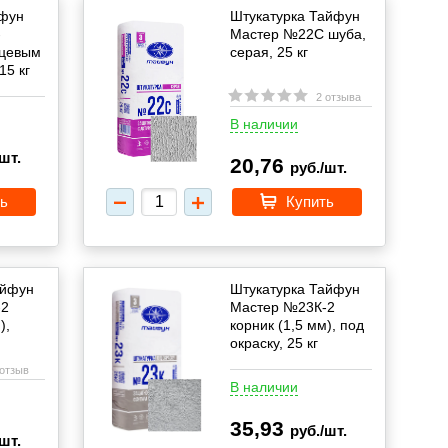
йфун
Штукатурка Тайфун
-
Мастер №22С шуба,
рцевым
серая, 25 кг
15 кг
2 отзыва
В наличии
шт.
20,76
руб./шт.
ь
Купить
айфун
Штукатурка Тайфун
-2
Мастер №23К-2
),
корник (1,5 мм), под
окраску, 25 кг
 отзыв
В наличии
35,93
руб./шт.
шт.