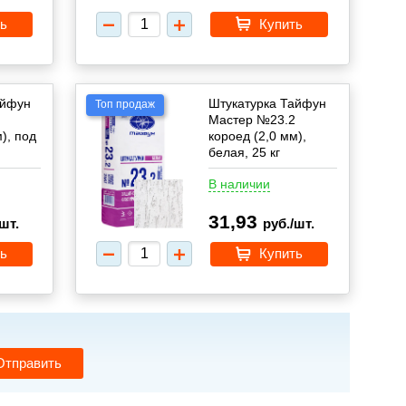
ь
Купить
айфун
Штукатурка Тайфун
Топ продаж
Мастер №23.2
), под
короед (2,0 мм),
белая, 25 кг
В наличии
31,93
шт.
руб./шт.
ь
Купить
Отправить