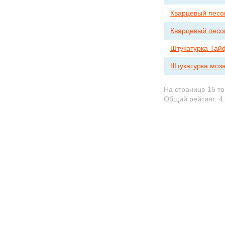
Кварцевый песок
Кварцевый песок
Штукатурка Тай
Штукатурка моза
На странице 15 т
Общий рейтинг:
4