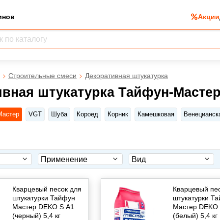
инов
Акции
Строительные смеси
Декоративная штукатурка
ивная штукатурка Тайфун-Масте
Мастер
VGT
Шуба
Короед
Корник
Камешковая
Венецианск
Кварцевый песок для
Кварцевый пе
штукатурки Тайфун
штукатурки Т
Мастер DEKO S А1
Мастер DEKO 
(черный) 5,4 кг
(белый) 5,4 кг