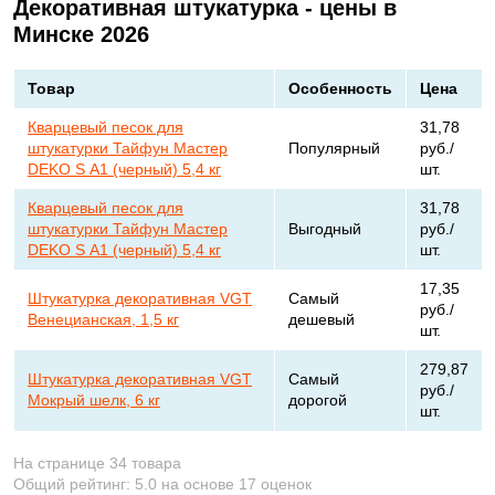
Декоративная штукатурка - цены в
Минске 2026
Товар
Особенность
Цена
Кварцевый песок для
31,78
штукатурки Тайфун Мастер
Популярный
руб./
DEKO S А1 (черный) 5,4 кг
шт.
Кварцевый песок для
31,78
штукатурки Тайфун Мастер
Выгодный
руб./
DEKO S А1 (черный) 5,4 кг
шт.
17,35
Штукатурка декоративная VGT
Самый
руб./
Венецианская, 1,5 кг
дешевый
шт.
279,87
Штукатурка декоративная VGT
Самый
руб./
Мокрый шелк, 6 кг
дорогой
шт.
На странице 34 товара
Общий рейтинг:
5.0
на основе
17
оценок