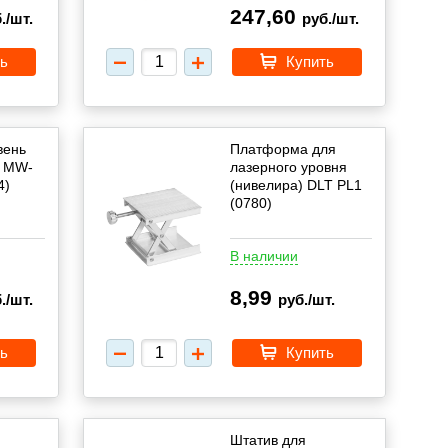
247,60
./шт.
руб./шт.
ь
Купить
вень
Платформа для
T MW-
лазерного уровня
4)
(нивелира) DLT PL1
(0780)
В наличии
8,99
./шт.
руб./шт.
ь
Купить
Штатив для