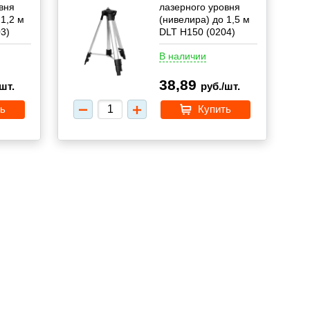
вня
лазерного уровня
 1,2 м
(нивелира) до 1,5 м
3)
DLT H150 (0204)
В наличии
38,89
шт.
руб./шт.
ь
Купить