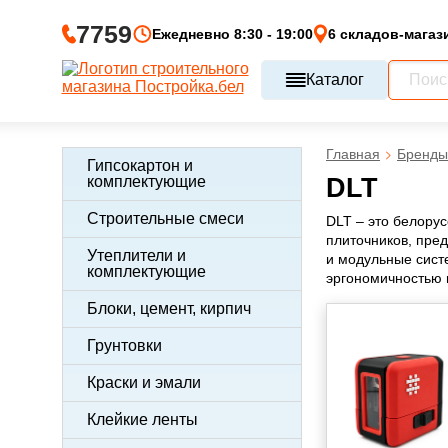
7759
Ежедневно 8:30 - 19:00
6 складов-магаз
Каталог
Главная
Бренды
Гипсокартон и
комплектующие
DLT
Строительные смеси
DLT – это белору
плиточников, пред
Утеплители и
и модульные сист
комплектующие
эргономичностью 
Блоки, цемент, кирпич
Грунтовки
Краски и эмали
Клейкие ленты