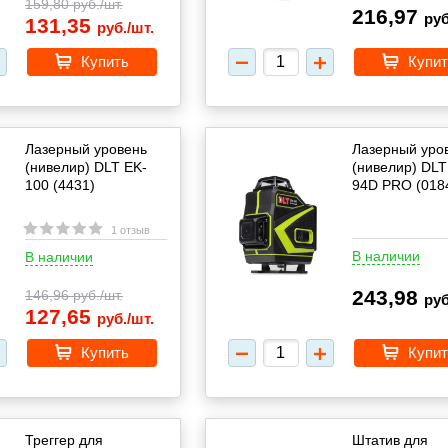
159,80
руб./шт.
216,97
руб
131,35
руб./шт.
Купить
Купит
Лазерный уровень
Лазерный уро
(нивелир) DLT EK-
(нивелир) DL
100 (4431)
94D PRO (018
1 отзыв
В наличии
В наличии
243,98
146,96
руб./шт.
руб
127,65
руб./шт.
Купить
Купит
Треггер для
Штатив для