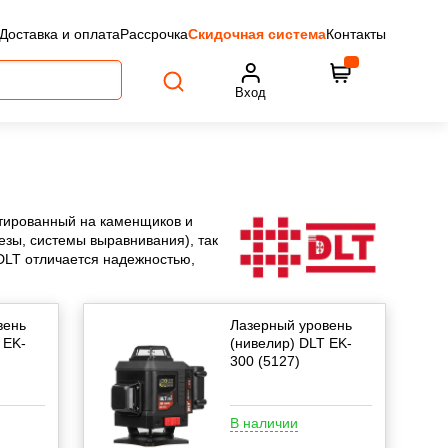
Доставка и оплата
Рассрочка
Скидочная система
Контакты
Вход
нтированный на каменщиков и
езы, системы выравнивания), так
DLT отличается надежностью,
вень
Лазерный уровень
 EK-
(нивелир) DLT EK-
300 (5127)
В наличии