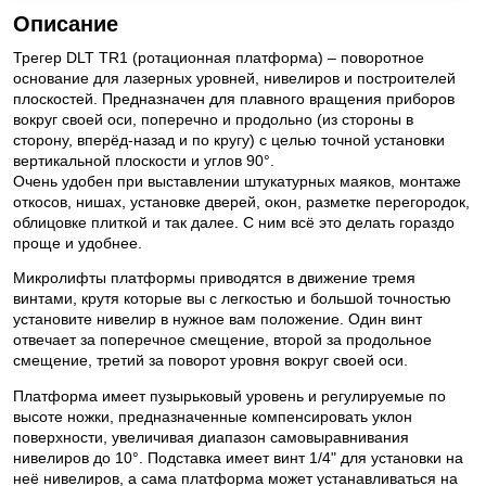
Описание
Трегер DLT TR1 (ротационная платформа) – поворотное
основание для лазерных уровней, нивелиров и построителей
плоскостей. Предназначен для плавного вращения приборов
вокруг своей оси, поперечно и продольно (из стороны в
сторону, вперёд-назад и по кругу) с целью точной установки
вертикальной плоскости и углов 90°.
Очень удобен при выставлении штукатурных маяков, монтаже
откосов, нишах, установке дверей, окон, разметке перегородок,
облицовке плиткой и так далее. С ним всё это делать гораздо
проще и удобнее.
Микролифты платформы приводятся в движение тремя
винтами, крутя которые вы с легкостью и большой точностью
установите нивелир в нужное вам положение. Один винт
отвечает за поперечное смещение, второй за продольное
смещение, третий за поворот уровня вокруг своей оси.
Платформа имеет пузырьковый уровень и регулируемые по
высоте ножки, предназначенные компенсировать уклон
поверхности, увеличивая диапазон самовыравнивания
нивелиров до 10°. Подставка имеет винт 1/4" для установки на
неё нивелиров, а сама платформа может устанавливаться на