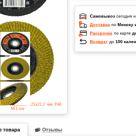
Самовывоз
сегодня н
Доставка
по
Минску 
Рассрочка
по карте
д
Возврат
до
100 кален
Халва
Черепах
Карта по
Карта F
е товара
Отзывы