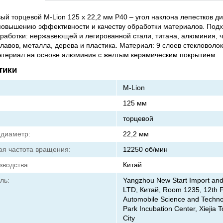
вый торцевой M-Lion 125 х 22,2 мм P40 – угол наклона лепестков ди
повышению эффективности и качеству обработки материалов. Подх
работки: нержавеющей и легированной стали, титана, алюминия, ч
плавов, металла, дерева и пластика. Материал: 9 слоев стекловолок
атериал на основе алюминия с желтым керамическим покрытием.
тики
M-Lion
125 мм
торцевой
диаметр:
22,2 мм
я частота вращения:
12250 об/мин
зводства:
Китай
ль:
Yangzhou New Start Import and
LTD, Китай, Room 1235, 12th F
Automobile Science and Techno
Park Incubation Center, Xiejia
City