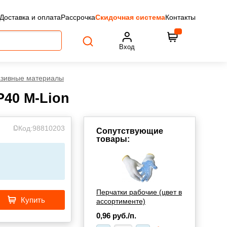
Доставка и оплата
Рассрочка
Скидочная система
Контакты
Вход
зивные материалы
P40 M-Lion
Код:
98810203
Сопутствующие
товары:
Перчатки рабочие (цвет в
Купить
ассортименте)
0,96
руб./п.