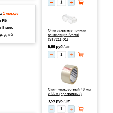
а
1 складе
и РБ
о 8 мес.
Очки закрытые прямая
д. дней
вентиляция Startul
2 мес.
(ST7211-01)
а
8 мес.
5,96
руб./шт.
купок
2 мес.
UN
3 мес.
Скотч упаковочный 48 мм
х 66 м (прозрачный)
3,59
руб./шт.