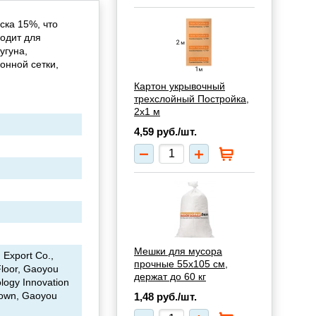
ска 15%, что
одит для
угуна,
онной сетки,
Картон укрывочный
трехслойный Постройка,
2х1 м
4,59
руб./шт.
Мешки для мусора
 Export Co.,
прочные 55х105 см,
loor, Gaoyou
держат до 60 кг
logy Innovation
 Town, Gaoyou
1,48
руб./шт.