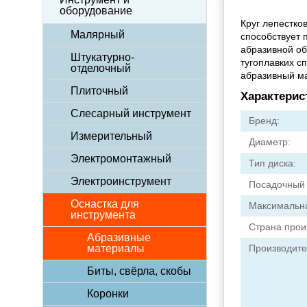
оборудование
Круг лепестко
Малярный
способствует 
абразивной об
Штукатурно-
тугоплавких с
отделочный
абразивный м
Плиточный
Характерис
Слесарный инструмент
Бренд:
Измерительный
Диаметр:
Электромонтажный
Тип диска:
Электроинструмент
Посадочный 
Оснастка для
Максимальна
инструмента
Страна прои
Абразивные
материалы
Производите
Биты, свёрла, скобы
Коронки