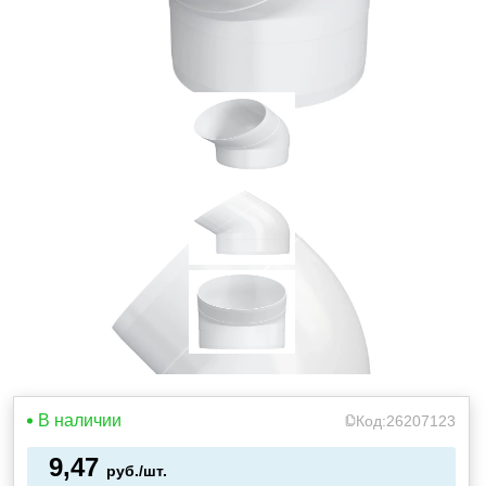
В наличии
Код:
26207123
9,47
руб./шт.