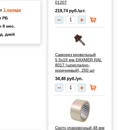
01207
а
1 складе
219,74
руб./шт.
и РБ
о 8 мес.
д. дней
2 мес.
а
8 мес.
купок
2 мес.
Саморез кровельный
5,5х19 мм DAXMER RAL
UN
3 мес.
8017 (шоколадно-
коричневый), 250 шт
34,48
руб./уп.
Скотч упаковочный 48 мм