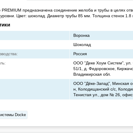
 PREMIUM предназначена соединение желоба и трубы в целях отв
ровни. Цвет: шоколад. Диаметр трубы 85 мм. Толщина стенок 1.8
тики
Воронка
Шоколад
зводства:
Россия
ль:
ООО "Деке Хоум Систем", ул. 
51/1, д. Федоровское, Киржачс
Владимирская обл.
ООО "Дёке-Запад", Минская об
н, Колодищанский с/с, Колодищ
Тенистая ул., дом № 26, офис
системы Docke