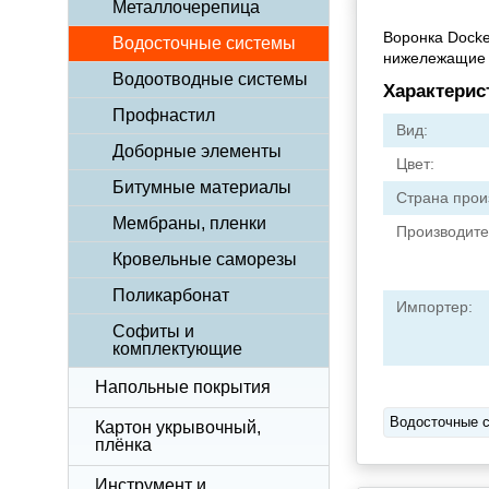
Металлочерепица
Воронка Docke
Водосточные системы
нижележащие у
Водоотводные системы
Характерис
Профнастил
Вид:
Доборные элементы
Цвет:
Битумные материалы
Страна прои
Мембраны, пленки
Производите
Кровельные саморезы
Поликарбонат
Импортер:
Софиты и
комплектующие
Напольные покрытия
Водосточные 
Картон укрывочный,
плёнка
Инструмент и