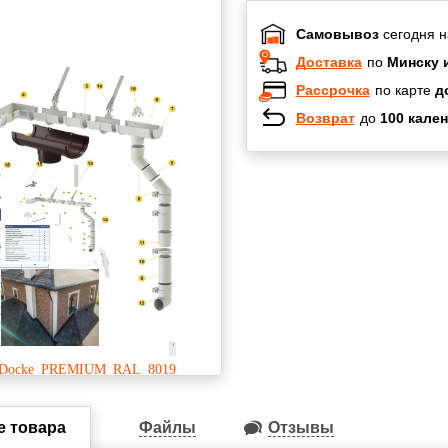
Самовывоз
сегодня н
Доставка
по
Минску 
Рассрочка
по карте
д
Возврат
до
100 кален
Халва
Черепах
Карта по
Карта F
е товара
Файлы
Отзывы