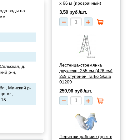
х 66 м (прозрачный)
ода воды на
3,59
руб./шт.
 мм.
Лестница-стремянка
Сельская, д.
двухсекц. 255 см (426 см)
кий р-н,
2х9 ступеней Tarko Skala
01209
л., Минский р-
259,96
руб./шт.
и аг.,
 15
Перчатки рабочие (цвет в