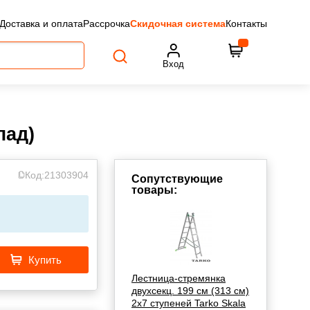
Доставка и оплата
Рассрочка
Скидочная система
Контакты
Вход
лад)
Код:
21303904
Сопутствующие
товары:
Купить
Лестница-стремянка
двухсекц. 199 см (313 см)
2х7 ступеней Tarko Skala