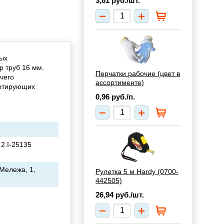
3,81
руб./шт.
ных
р труб 16 мм.
Перчатки рабочие (цвет в
чего
ассортименте)
ортирующих
0,96
руб./п.
 2 I-25135
 Мележа, 1,
Рулетка 5 м Hardy (0700-
442505)
26,94
руб./шт.