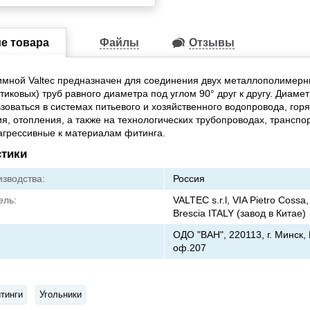
е товара
Файлы
Отзывы
имной Valtec предназначен для соединения двух металлополимер
иковых) труб равного диаметра под углом 90° друг к другу. Диамет
зоваться в системах питьевого и хозяйственного водопровода, горя
я, отопления, а также на технологических трубопроводах, трансп
 агрессивные к материалам фитинга.
стики
зводства:
Россия
ель:
VALTEC s.r.l, VIA Pietro Cossa,
Brescia ITALY (завод в Китае)
ОДО "ВАН", 220113, г. Минск,
оф.207
тинги
Угольники