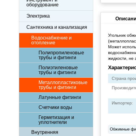
оборудование
Электрика
Описани
Сантехника и канализация
Угольник обж
Водоснабжение и
(металлопласт
отопление
Может исполь
Полипропиленовые
водоснабжени
трубы и фитинги
жидкости, не
Характери
Полиэтиленовые
трубы и фитинги
Страна прои
Металлопластиковые
трубы и фитинги
Производит
Латунные фитинги
Импортер:
Счетчики воды
Герметизация и
уплотнители
Обжимные фи
Внутренняя