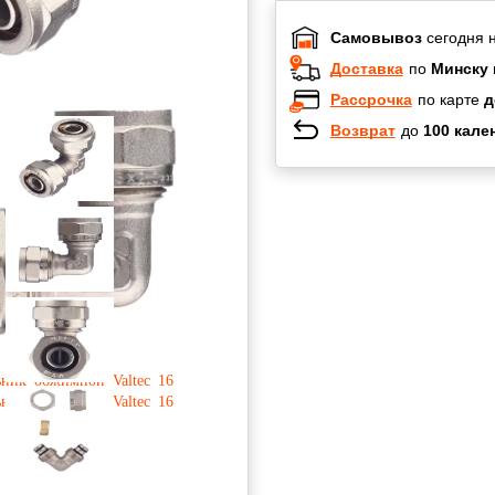
Самовывоз
сегодня 
Доставка
по
Минску 
Рассрочка
по карте
д
Возврат
до
100 кале
Халва
Черепах
Карта п
Карта F