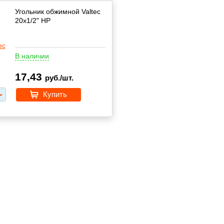
Угольник обжимной Valtec
20х1/2" НР
В наличии
17,43
руб./шт.
Купить