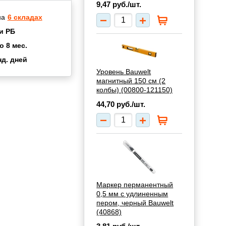
9,47
руб./шт.
на
6 складах
и РБ
о 8 мес.
нд. дней
2 мес.
Уровень Bauwelt
магнитный 150 см (2
а
8 мес.
колбы) (00800-121150)
окупок
2 мес.
44,70
руб./шт.
UN
3 мес.
Маркер перманентный
0,5 мм с удлиненным
пером, черный Bauwelt
(40868)