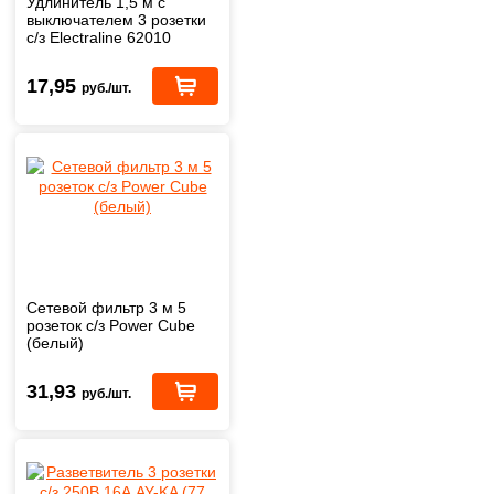
Удлинитель 1,5 м с
выключателем 3 розетки
с/з Electraline 62010
(белый)
17,95
руб./шт.
Сетевой фильтр 3 м 5
розеток с/з Power Cube
(белый)
31,93
руб./шт.