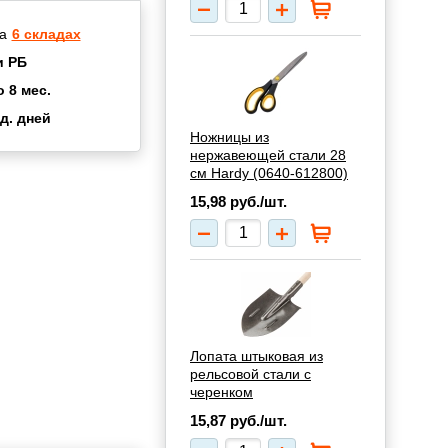
а
6 складах
и РБ
о 8 мес.
д. дней
2 мес.
Ножницы из
нержавеющей стали 28
а
8 мес.
см Hardy (0640-612800)
купок
2 мес.
15,98
руб./шт.
UN
3 мес.
Лопата штыковая из
рельсовой стали с
черенком
15,87
руб./шт.