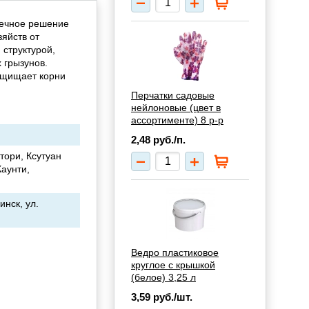
вечное решение
яйств от
 структурой,
 грызунов.
защищает корни
Перчатки садовые
нейлоновые (цвет в
ассортименте) 8 р-р
2,48
руб./п.
тори, Ксутуан
аунти,
нск, ул.
Ведро пластиковое
круглое с крышкой
(белое) 3,25 л
3,59
руб./шт.