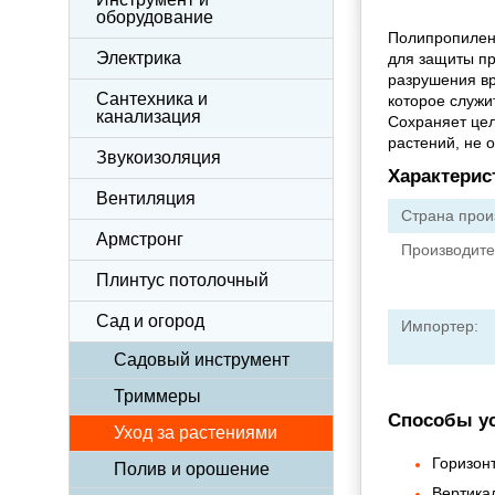
оборудование
Полипропилено
Электрика
для защиты пр
разрушения вр
Сантехника и
которое служи
канализация
Сохраняет цел
растений, не о
Звукоизоляция
Характерис
Вентиляция
Страна прои
Армстронг
Производите
Плинтус потолочный
Сад и огород
Импортер:
Садовый инструмент
Триммеры
Способы ус
Уход за растениями
Горизон
Полив и орошение
Вертика