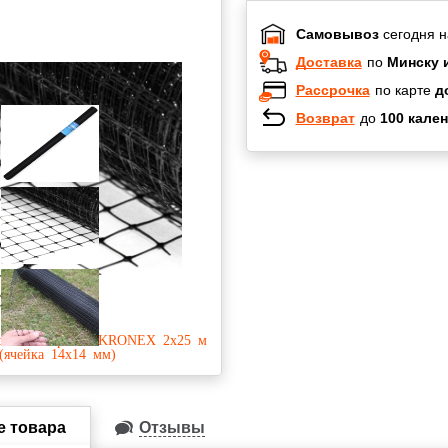
Самовывоз
сегодня н
Доставка
по
Минску 
Рассрочка
по карте
д
Возврат
до
100 кален
Халва
Черепах
Карта по
Карта F
е товара
Отзывы