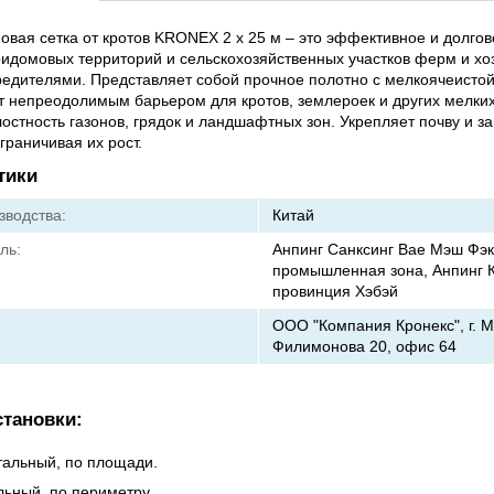
вая сетка от кротов KRONEX 2 х 25 м – это эффективное и долго
идомовых территорий и сельскохозяйственных участков ферм и хоз
едителями. Представляет собой прочное полотно с мелкоячеистой
т непреодолимым барьером для кротов, землероек и других мелких
остность газонов, грядок и ландшафтных зон. Укрепляет почву и 
граничивая их рост.
тики
зводства:
Китай
ль:
Анпинг Санксинг Вае Мэш Фэк
промышленная зона, Анпинг К
провинция Хэбэй
ООО "Компания Кронекс", г. Ми
Филимонова 20, офис 64
тановки:
тальный, по площади.
льный, по периметру.