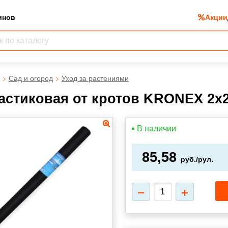
инов
Акции
Сад и огород
Уход за растениями
астиковая от кротов KRONEX 2х2
В наличии
85,58
руб./рул.