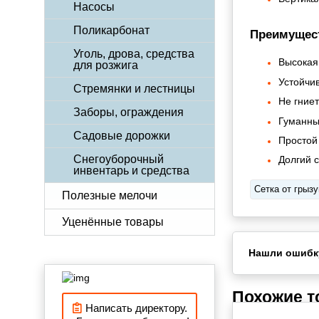
Насосы
Поликарбонат
Преимущес
Уголь, дрова, средства
Высокая
для розжига
Устойчив
Стремянки и лестницы
Не гниет
Заборы, ограждения
Гуманный
Садовые дорожки
Простой 
Снегоуборочный
Долгий 
инвентарь и средства
Сетка от грыз
Полезные мелочи
Уценённые товары
Нашли ошибк
Похожие 
Написать директору.