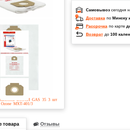
Самовывоз
сегодня н
Доставка
по
Минску 
Рассрочка
по карте
д
Возврат
до
100 кален
Халва
Черепах
Карта по
Карта F
е товара
Отзывы