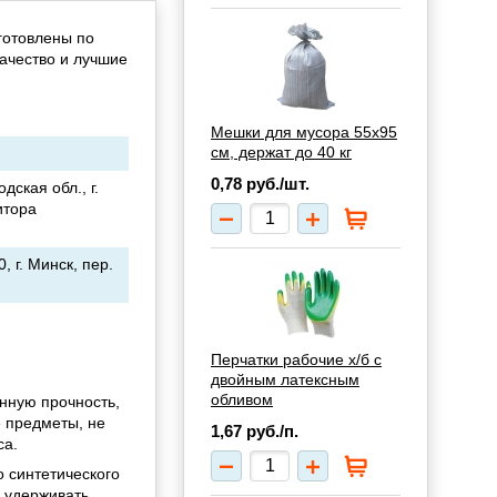
готовлены по
качество и лучшие
Мешки для мусора 55х95
см, держат до 40 кг
0,78
руб./шт.
ская обл., г.
итора
 г. Минск, пер.
Перчатки рабочие х/б с
двойным латексным
обливом
нную прочность,
е предметы, не
1,67
руб./п.
са.
 синтетического
 удерживать