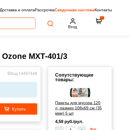
Доставка и оплата
Рассрочка
Скидочная система
Контакты
Вход
 Ozone MXT-401/3
Код:
14407448
Сопутствующие
товары:
Пакеты для мусора 120
л, размер 108х69 см (35
Купить
мкм) 5 шт
4,59
руб./рул.