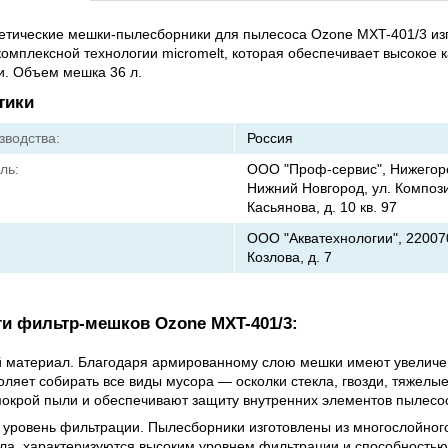
етические мешки-пылесборники для пылесоса Ozone MXT-401/3 из
омплексной технологии micromelt, которая обеспечивает высокое 
и. Объем мешка 36 л.
тики
зводства:
Россия
ль:
ООО "Проф-сервис", Нижегород
Нижний Новгород, ул. Композ
Касьянова, д. 10 кв. 97
ООО "Акватехнологии", 220070,
Козлова, д. 7
и фильтр-мешков Ozone MXT-401/3:
 материал. Благодаря армированному слою мешки имеют увеличе
оляет собирать все виды мусора — осколки стекла, гвозди, тяжелы
мокрой пыли и обеспечивают защиту внутренних элементов пылесо
 уровень фильтрации. Пылесборники изготовлены из многослойного
ла, характеризуются высоким уровнем фильтрации и способностью