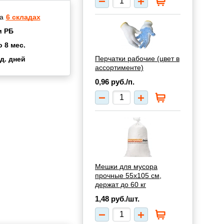
а
6 складах
и РБ
о 8 мес.
Перчатки рабочие (цвет в
д. дней
2 мес.
ассортименте)
а
8 мес.
0,96
руб./п.
купок
2 мес.
UN
3 мес.
Мешки для мусора
прочные 55х105 см,
держат до 60 кг
1,48
руб./шт.