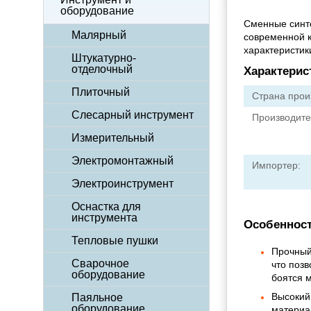
оборудование
Сменные синт
Малярный
современной к
характеристик
Штукатурно-
отделочный
Характерис
Плиточный
Страна прои
Слесарный инструмент
Производите
Измерительный
Электромонтажный
Импортер:
Электроинструмент
Оснастка для
инструмента
Особенност
Тепловые пушки
Прочный
Сварочное
что позв
оборудование
боятся 
Высокий
Паяльное
оборудование
материа