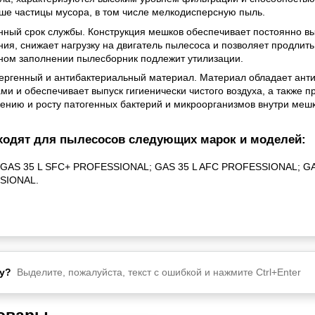
ше частицы мусора, в том числе мелкодисперсную пыль.
нный срок службы. Конструкция мешков обеспечивает постоянно в
ия, снижает нагрузку на двигатель пылесоса и позволяет продлить
ном заполнении пылесборник подлежит утилизации.
ергенный и антибактериальный материал. Материал обладает ан
ми и обеспечивает выпуск гигиенически чистого воздуха, а также п
ению и росту патогенных бактерий и микроорганизмов внутри мешк
одят для пылесосов следующих марок и моделей:
GAS 35 L SFC+ PROFESSIONAL; GAS 35 L AFC PROFESSIONAL; G
SIONAL.
у?
Выделите, пожалуйста, текст с ошибкой и нажмите Ctrl+Enter