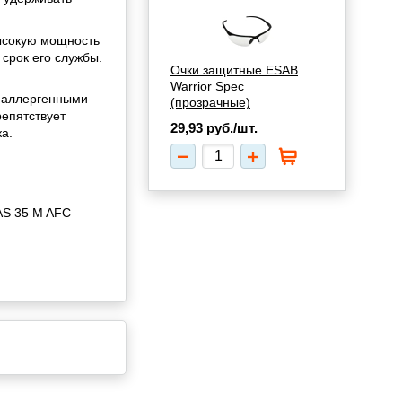
ысокую мощность
 срок его службы.
Очки защитные ESAB
Warrior Spec
тиаллергенными
(прозрачные)
репятствует
29,93
руб./шт.
а.
AS 35 M AFC