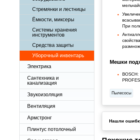
мельчай
Стремянки и лестницы
Увеличе
Ёмкости, миксеры
всасыван
При пол
Системы хранения
Антиалл
инструментов
свойства
Средства защиты
размнож
Уборочный инвентарь
Мешки подх
Электрика
BOSCH: 
Сантехника и
PROFES
канализация
Пылесосы
Звукоизоляция
Вентиляция
Армстронг
Нашли ошибк
Плинтус потолочный