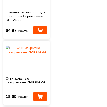
Комплект ножек 9 шт для
подстолья Сороконожка
DLT 2636
64,97
руб./уп.
Очки закрытые
панорамные PANORAMA
18,65
руб./шт.