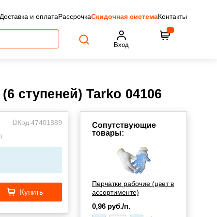
Доставка и оплата
Рассрочка
Скидочная система
Контакты
Вход
6 ступеней) Tarko 04106
Код:
47401889
Сопутствующие
товары:
в
)
Перчатки рабочие (цвет в
Купить
ассортименте)
0,96
руб./п.