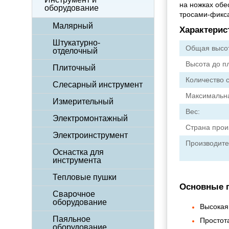
на ножках обе
оборудование
тросами-фикса
Малярный
Характерис
Штукатурно-
Общая высо
отделочный
Высота до п
Плиточный
Количество 
Слесарный инструмент
Максимальна
Измерительный
Вес:
Электромонтажный
Страна прои
Электроинструмент
Производите
Оснастка для
инструмента
Тепловые пушки
Основные 
Сварочное
оборудование
Высокая
Паяльное
Простот
оборудование