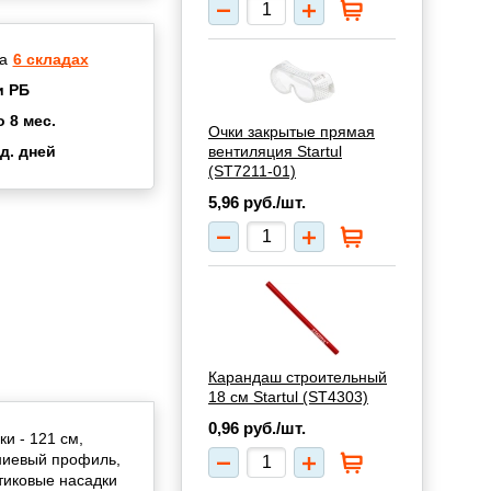
а
6 складах
и РБ
о 8 мес.
Очки закрытые прямая
вентиляция Startul
д. дней
2 мес.
(ST7211-01)
а
8 мес.
5,96
руб./шт.
купок
2 мес.
UN
3 мес.
Карандаш строительный
18 см Startul (ST4303)
0,96
руб./шт.
и - 121 см,
ниевый профиль,
тиковые насадки