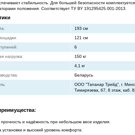
спечивают стабильность. Для большей безопасности комплектуетс
торами положения. Соответствует ТУ BY 191295425.001-2013.
тики
та:
193 см
лощадки:
121 см
ступеней:
6
я нагрузка:
150 кг
4,1 кг
зводства:
Беларусь
ль:
ООО "Тапанар Трейд", г. Минск
Тимирязева, 67, 8 этаж, каб. 
преимущества:
 прочность и надёжность при небольшом весе изделия.
а установки и высокий уровень комфорта.