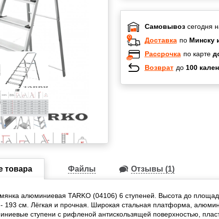
Самовывоз
сегодня н
Доставка
по
Минску 
Рассрочка
по карте
д
Возврат
до
100 кален
Халва
Черепах
Карта по
Карта F
е товара
Файлы
Отзывы (1)
мянка алюминиевая TARKO (04106) 6 ступеней. Высота до площадк
- 193 см. Лёгкая и прочная. Широкая стальная платформа, алюми
иниевые ступени с рифленой антискользящей поверхностью, плас