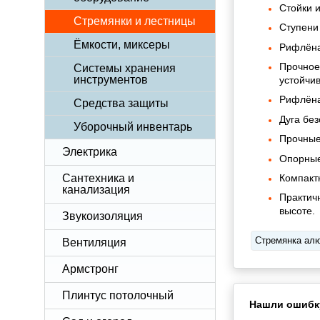
Стойки 
Стремянки и лестницы
Ступени
Ёмкости, миксеры
Рифлёна
Прочное
Системы хранения
инструментов
устойчив
Рифлёна
Средства защиты
Дуга бе
Уборочный инвентарь
Прочные
Электрика
Опорные
Компакт
Сантехника и
канализация
Практич
высоте.
Звукоизоляция
Стремянка ал
Вентиляция
Армстронг
Плинтус потолочный
Нашли ошибк