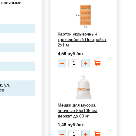
я прочными
Картон укрывочный
трехслойный Постройка,
2х1 м
4,59
руб./шт.
, ул.
826
Мешки для мусора
прочные 55х105 см,
держат до 60 кг
1,48
руб./шт.