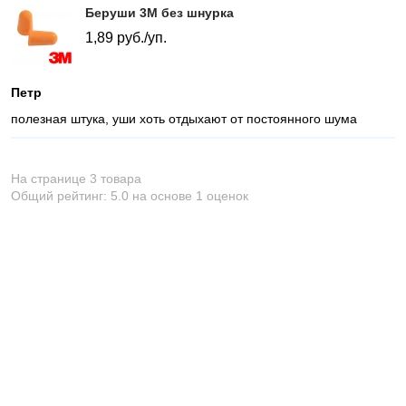
Беруши 3М без шнурка
1,89
руб./уп.
Петр
полезная штука, уши хоть отдыхают от постоянного шума
На странице 3 товара
Общий рейтинг:
5.0
на основе
1
оценок