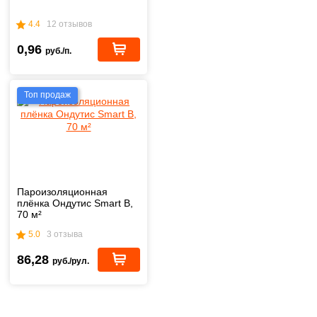
4.4
12 отзывов
0,96
руб./п.
Топ продаж
Пароизоляционная
плёнка Ондутис Smart B,
70 м²
5.0
3 отзыва
86,28
руб./рул.