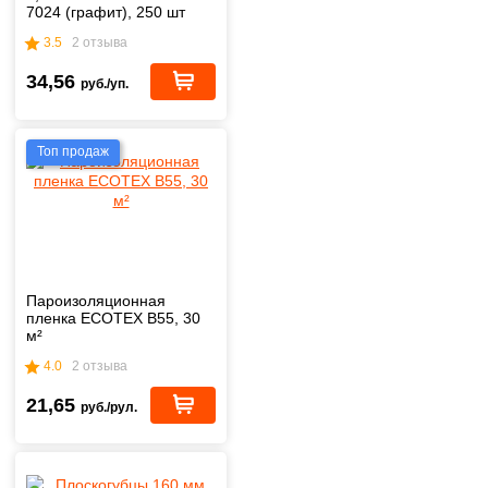
7024 (графит), 250 шт
3.5
2 отзыва
34,56
руб./уп.
Топ продаж
Пароизоляционная
пленка ECOTEX B55, 30
м²
4.0
2 отзыва
21,65
руб./рул.