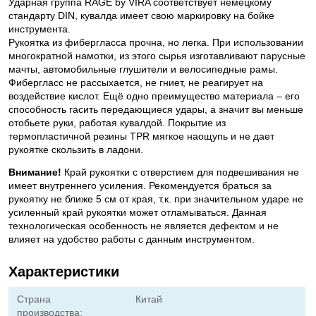
Ударная группа RAGE by VIRA соответствует немецкому
стандарту DIN, кувалда имеет свою маркировку на бойке
инструмента.
Рукоятка из фибергласса прочна, но легка. При использовании
многократной намотки, из этого сырья изготавливают парусные
мачты, автомобильные глушители и велосипедные рамы.
Фибергласс не рассыхается, не гниет, не реагирует на
воздействие кислот. Ещё одно преимущество материала – его
способность гасить передающиеся удары, а значит вы меньше
отобьете руки, работая кувалдой. Покрытие из
термопластичной резины TPR мягкое наощупь и не дает
рукоятке скользить в ладони.
Внимание!
Край рукоятки с отверстием для подвешивания не
имеет внутреннего усиления. Рекомендуется браться за
рукоятку не ближе 5 см от края, т.к. при значительном ударе не
усиленный край рукоятки может отламываться. Данная
технологическая особенность не является дефектом и не
влияет на удобство работы с данным инструментом.
Характеристики
Страна
Китай
производства: