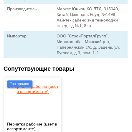
Производитель:
Маркет Юнион КО ЛТД, 315040,
Китай, Цзяннань Роуд, №1498,
Хай-тек сайенс энд текнолоджи
сквер, зд.№1, 8 эт
Импортер:
ООО "СтройПорталГрупп",
Минская обл., Минский р-н,
Папернянский с/с, д. Зацень, ул.
Луговая, д.3, пом. 1-2
Сопутствующие товары
Топ продаж
Перчатки рабочие (цвет в
ассортименте)