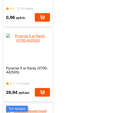
4.4
12 отзывов
0,96
руб./п.
Рулетка 5 м Hardy (0700-
442505)
4.7
3 отзыва
26,94
руб./шт.
Топ продаж