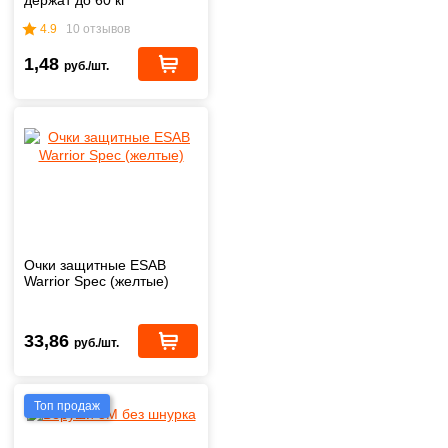
держат до 60 кг
4.9
10 отзывов
1,48
руб./шт.
Очки защитные ESAB
Warrior Spec (желтые)
33,86
руб./шт.
Топ продаж