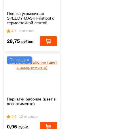
Пленка укрывочная
SPEEDY MASK Firsttool с
термостойкой лентой
2,7х20 м
4.5
2 отзыва
28,75
руб./шт.
Топ продаж
Перчатки рабочие (цвет в
ассортименте)
4.4
12 отзывов
0,96
руб./п.