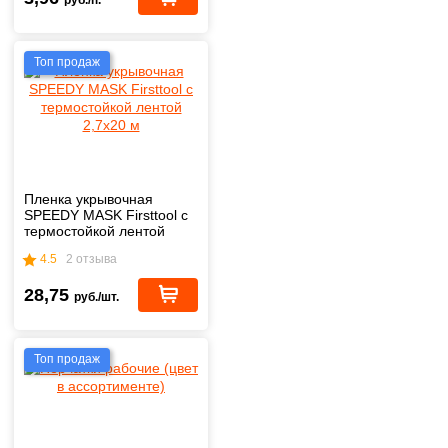
Топ продаж
Пленка укрывочная
SPEEDY MASK Firsttool с
термостойкой лентой
2,7х20 м
4.5
2 отзыва
28,75
руб./шт.
Топ продаж