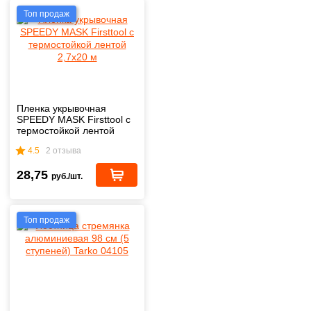
Топ продаж
Пленка укрывочная
SPEEDY MASK Firsttool с
термостойкой лентой
2,7х20 м
4.5
2 отзыва
28,75
руб./шт.
Топ продаж