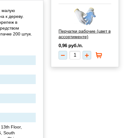
х малую
а к дереву.
крепеж в
средством
Перчатки рабочие (цвет в
пачке 200 штук.
ассортименте)
0,96
руб./п.
 13th Floor,
6, South