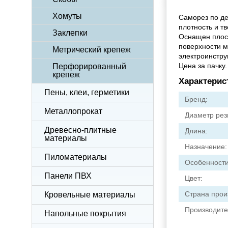
Хомуты
Саморез по де
плотность и т
Заклепки
Оснащен плоск
поверхности м
Метрический крепеж
электроинстру
Цена за пачку.
Перфорированный
крепеж
Характерис
Пены, клеи, герметики
Бренд:
Металлопрокат
Диаметр рез
Древесно-плитные
Длина:
материалы
Назначение:
Пиломатериалы
Особенности
Панели ПВХ
Цвет:
Страна прои
Кровельные материалы
Производите
Напольные покрытия