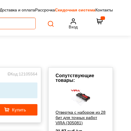
Доставка и оплата
Рассрочка
Скидочная система
Контакты
Вход
Код:
12105564
Сопутствующие
товары:
Купить
Отвертка с набором из 28
бит для точных работ
VIRA (305081)