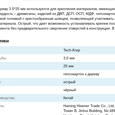
реву 3.5*25 мм используется для крепления материалов, имеющи
вердость – древесины, изделий из ДВП, ДСП, ОСП, МДФ, гипсокартон
ой головкой с крестообразным шлицем, позволяющей утапливать 
атериала. Острый, что дает возможность устанавливать крепеж по
мента без предварительного сверления отверстий в конструкции. В 
тики
Tech-Krep
ьбы:
3,5 мм
25 мм
гипсокартон к дереву
:
острый
чёрный
зводства:
Китай
ль:
Haining Hisener Trade Co., Ltd,
Tower B, Jinhui Building, No.48