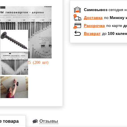
Самовывоз
сегодня н
Доставка
по
Минску 
Рассрочка
по карте
д
Возврат
до
100 кален
Халва
Черепах
Карта по
Карта F
е товара
Отзывы