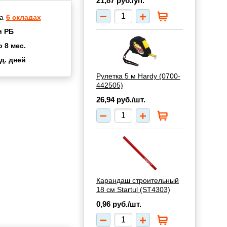
21,87
руб./уп.
а
6 складах
и РБ
о 8 мес.
д. дней
2 мес.
Рулетка 5 м Hardy (0700-
а
8 мес.
442505)
купок
2 мес.
26,94
руб./шт.
UN
3 мес.
Карандаш строительный
18 см Startul (ST4303)
0,96
руб./шт.