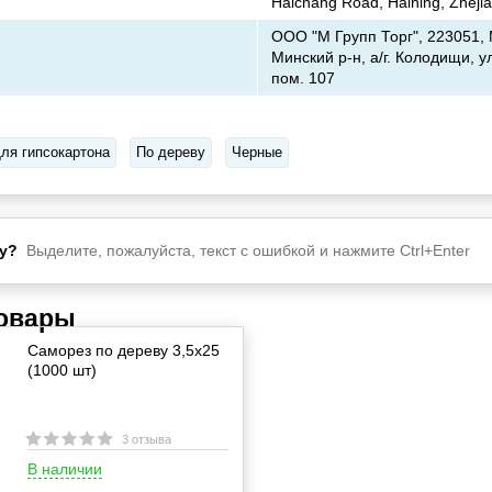
Haichang Road, Haining, Zheji
ООО "М Групп Торг", 223051, 
Минский р-н, а/г. Колодищи, ул
пом. 107
ля гипсокартона
По дереву
Черные
у?
Выделите, пожалуйста, текст с ошибкой и нажмите Ctrl+Enter
товары
Саморез по дереву 3,5х25
(1000 шт)
3 отзыва
В наличии