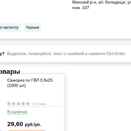
Минский р-н, а/г. Колодищи, ул
пом. 107
о металлу
Черные
у?
Выделите, пожалуйста, текст с ошибкой и нажмите Ctrl+Enter
товары
Саморез по ГВЛ 3,9х25
(1000 шт)
2 отзыва
В наличии
29,60
руб./уп.