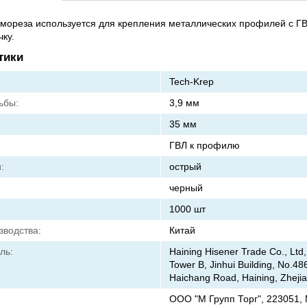
мореза используется для крепления металлических профилей с ГВ
чку.
тики
Tech-Krep
ьбы:
3,9 мм
35 мм
ГВЛ к профилю
:
острый
черный
1000 шт
зводства:
Китай
ль:
Haining Hisener Trade Co., Ltd,
Tower B, Jinhui Building, No.48
Haichang Road, Haining, Zheji
ООО "М Групп Торг", 223051, 