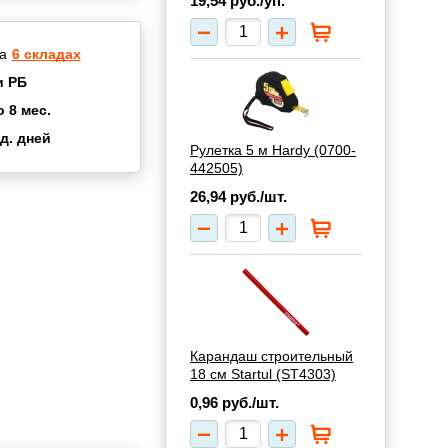
19,54
руб./уп.
а
6 складах
и РБ
о 8 мес.
д. дней
Рулетка 5 м Hardy (0700-
2 мес.
442505)
а
8 мес.
26,94
руб./шт.
купок
2 мес.
UN
3 мес.
Карандаш строительный
18 см Startul (ST4303)
0,96
руб./шт.