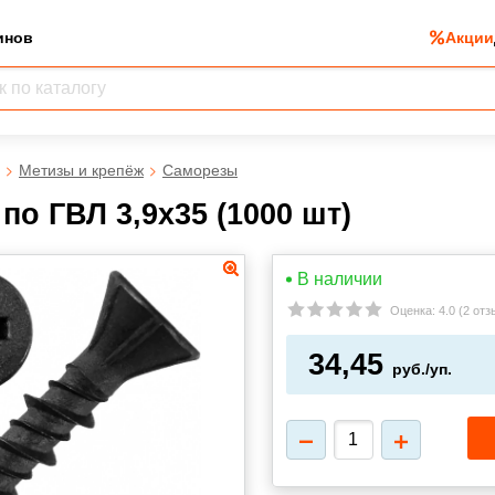
инов
Акции
Метизы и крепёж
Саморезы
по ГВЛ 3,9х35 (1000 шт)
В наличии
Оценка:
4.0
(
2 отз
34,45
руб./уп.