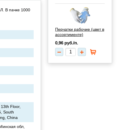
Л. В пачке 1000
Перчатки рабочие (цвет в
ассортименте)
0,96
руб./п.
 13th Floor,
6, South
ang, China
Минская обл,