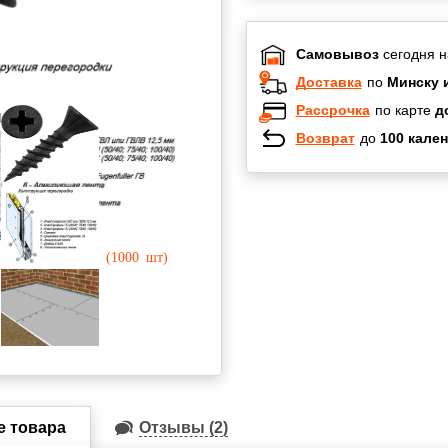
Самовывоз
сегодня н
Доставка
по
Минску 
Рассрочка
по карте
д
Возврат
до
100 кален
Халва
Черепах
Карта по
Карта F
е товара
Отзывы (2)