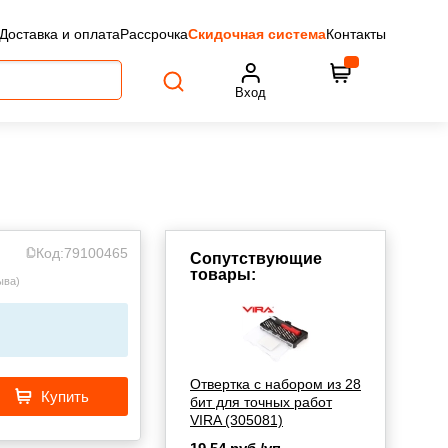
Доставка и оплата
Рассрочка
Скидочная система
Контакты
Вход
Код:
79100465
Сопутствующие
товары:
ыва
)
Отвертка с набором из 28
Купить
бит для точных работ
VIRA (305081)