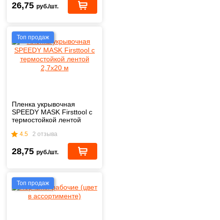
26,75
руб./шт.
Топ продаж
Пленка укрывочная
SPEEDY MASK Firsttool с
термостойкой лентой
2,7х20 м
4.5
2 отзыва
28,75
руб./шт.
Топ продаж