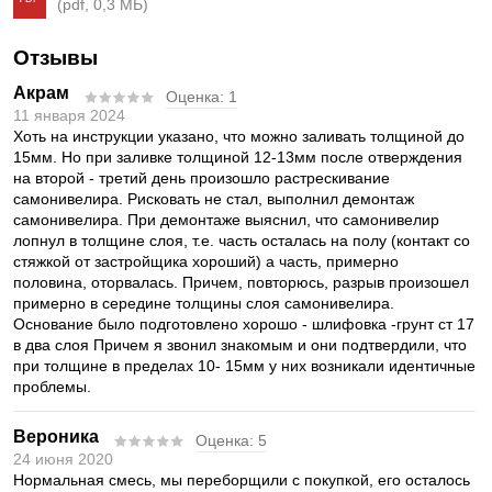
(pdf, 0,3 МБ)
Отзывы
Акрам
Оценка:
1
11 января 2024
Хоть на инструкции указано, что можно заливать толщиной до
15мм. Но при заливке толщиной 12-13мм после отверждения
на второй - третий день произошло растрескивание
самонивелира. Рисковать не стал, выполнил демонтаж
самонивелира. При демонтаже выяснил, что самонивелир
лопнул в толщине слоя, т.е. часть осталась на полу (контакт со
стяжкой от застройщика хороший) а часть, примерно
половина, оторвалась. Причем, повторюсь, разрыв произошел
примерно в середине толщины слоя самонивелира.
Основание было подготовлено хорошо - шлифовка -грунт ст 17
в два слоя Причем я звонил знакомым и они подтвердили, что
при толщине в пределах 10- 15мм у них возникали идентичные
проблемы.
Вероника
Оценка:
5
24 июня 2020
Нормальная смесь, мы переборщили с покупкой, его осталось