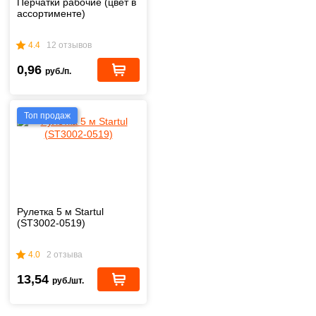
Перчатки рабочие (цвет в
ассортименте)
4.4
12 отзывов
0,96
руб./п.
Топ продаж
Рулетка 5 м Startul
(ST3002-0519)
4.0
2 отзыва
13,54
руб./шт.