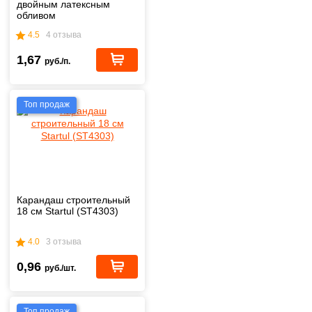
двойным латексным
обливом
4.5
4 отзыва
1,67
руб./п.
Топ продаж
Карандаш строительный
18 см Startul (ST4303)
4.0
3 отзыва
0,96
руб./шт.
Топ продаж