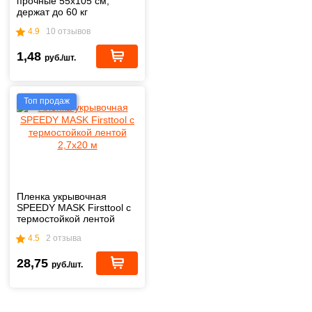
прочные 55х105 см,
держат до 60 кг
4.9
10 отзывов
1,48
руб./шт.
Топ продаж
Пленка укрывочная
SPEEDY MASK Firsttool с
термостойкой лентой
2,7х20 м
4.5
2 отзыва
28,75
руб./шт.