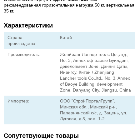
рекомендованная горизонтальная нагрузка 50 кг, вертикальная
35 кг.
Характеристики
Страна
Китай
производства:
Производитель:
Женйианг Ланчер тоолс Цо.,лтд.,
Но. 3, Аннех оф Баоые Буилдинг,
девелопмент Зоне, Данянг Циты,
Йиангсу, Китай / Zhenjiang
Lancher tools Co.,ltd., No. 3, Annex
of Baoye Building, development
Zone, Danyang City, Jiangsu, China
Импортер:
ООО "СтройПорталГрупп",
Минская обл., Минский р-н,
Папернянский с/с, д. Зацень, ул.
Луговая, д.3, пом. 1-2
Сопутствующие товары