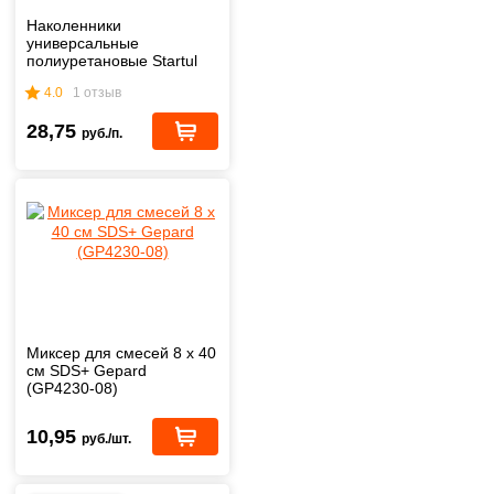
Наколенники
универсальные
полиуретановые Startul
Master (ST7001)
4.0
1 отзыв
28,75
руб./п.
Миксер для смесей 8 х 40
см SDS+ Gepard
(GP4230-08)
10,95
руб./шт.