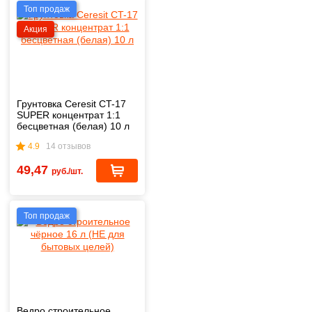
Топ продаж
Акция
Грунтовка Ceresit CT-17
SUPER концентрат 1:1
бесцветная (белая) 10 л
4.9
14 отзывов
49,47
руб./шт.
Топ продаж
Ведро строительное