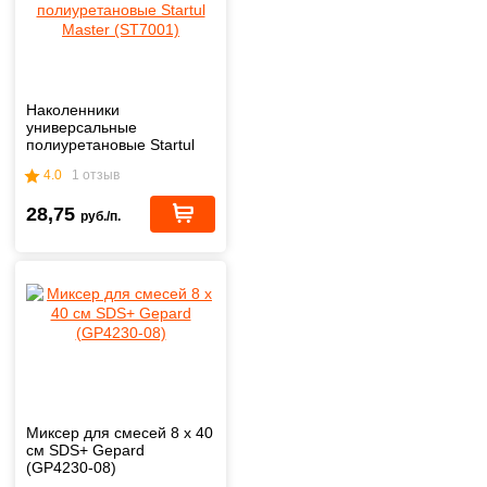
Наколенники
универсальные
полиуретановые Startul
Master (ST7001)
4.0
1 отзыв
28,75
руб./п.
Миксер для смесей 8 х 40
см SDS+ Gepard
(GP4230-08)