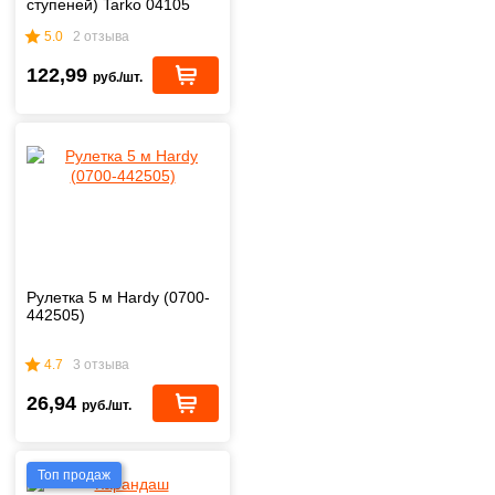
ступеней) Tarko 04105
5.0
2 отзыва
122,99
руб./шт.
Рулетка 5 м Hardy (0700-
442505)
4.7
3 отзыва
26,94
руб./шт.
Топ продаж