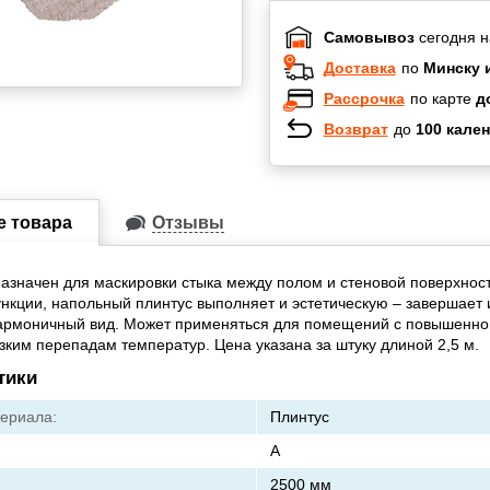
Самовывоз
сегодня н
Доставка
по
Минску 
Рассрочка
по карте
д
Возврат
до
100 кален
Халва
Черепах
Карта по
е товара
Отзывы
Карта F
азначен для маскировки стыка между полом и стеновой поверхнос
нкции, напольный плинтус выполняет и эстетическую – завершает 
гармоничный вид. Может применяться для помещений с повышенно
езким перепадам температур. Цена указана за штуку длиной 2,5 м.
тики
ериала:
Плинтус
А
2500 мм