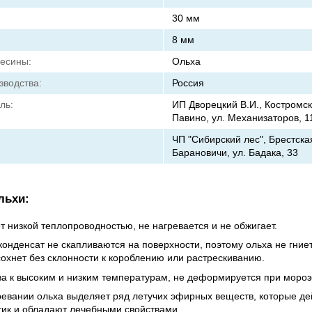
30 мм
8 мм
есины:
Ольха
зводства:
Россия
ль:
ИП Дворецкий В.И., Костромска
Павино, ул. Механизаторов, 1
ЧП "Сибирский лес", Брестская 
Барановичи, ул. Бадака, 33
льхи:
 низкой теплопроводностью, не нагревается и не обжигает.
конденсат не скапливаются на поверхности, поэтому ольха не гниет
сохнет без склонности к короблению или растрескиванию.
ва к высоким и низким температурам, не деформируется при мороз
ревании ольха выделяет ряд летучих эфирных веществ, которые де
тик и обладают лечебными свойствами.