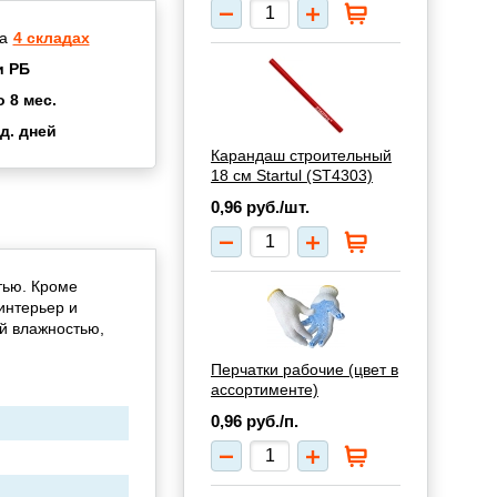
а
4 складах
и РБ
о 8 мес.
д. дней
2 мес.
Карандаш строительный
18 см Startul (ST4303)
а
8 мес.
0,96
руб./шт.
купок
2 мес.
UN
3 мес.
тью. Кроме
интерьер и
й влажностью,
Перчатки рабочие (цвет в
ассортименте)
0,96
руб./п.