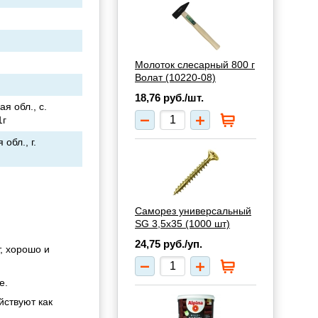
Молоток слесарный 800 г
Волат (10220-08)
18,76
руб./шт.
я обл., с.
1г
обл., г.
Саморез универсальный
SG 3,5х35 (1000 шт)
24,75
руб./уп.
, хорошо и
е.
йствуют как