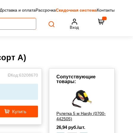
Доставка и оплата
Рассрочка
Скидочная система
Контакты
Вход
сорт А)
Код:
63208670
Сопутствующие
товары:
Купить
Рулетка 5 м Hardy (0700-
442505)
26,94
руб./шт.