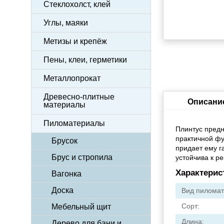
Стеклохолст, клей
Углы, маяки
Метизы и крепёж
Пены, клеи, герметики
Металлопрокат
Древесно-плитные
Описани
материалы
Пиломатериалы
Плинтус предн
практичной фу
Брусок
придает ему 
Брус и стропила
устойчива к р
Характерис
Вагонка
Доска
Вид пиломат
Сорт:
Мебельный щит
Длина:
Дерево для бани и