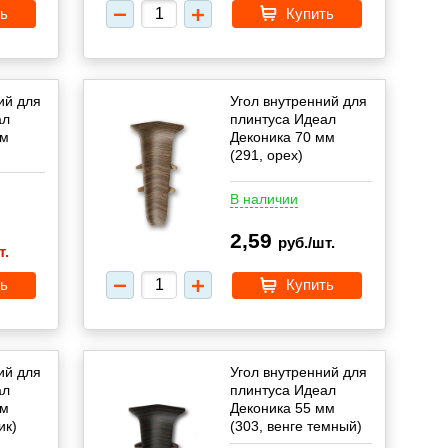
ь
Купить
ий для
Угол внутренний для
ал
плинтуса Идеал
мм
Деконика 70 мм
(291, орех)
В наличии
2,59
руб./шт.
т.
ь
Купить
ий для
Угол внутренний для
ал
плинтуса Идеал
мм
Деконика 55 мм
ик)
(303, венге темный)