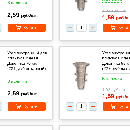
В наличии
1,92
руб./шт.
2,59
руб./шт.
1,59
руб./ш
Купить
Купит
Угол внутренний для
Угол внутренн
плинтуса Идеал
плинтуса Иде
Деконика 70 мм
Деконика 55 
(221, дуб янтарный)
(229, дуб латт
В наличии
В наличии
1,92
руб./шт.
2,59
руб./шт.
1,59
руб./ш
Купить
Купит