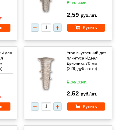
В наличии
2,59
руб./шт.
т.
ь
Купить
ий для
Угол внутренний для
ал
плинтуса Идеал
мм
Деконика 70 мм
е)
(229, дуб латте)
В наличии
2,52
руб./шт.
т.
ь
Купить