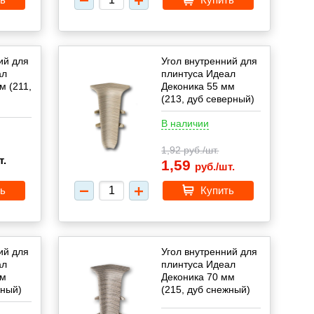
ий для
Угол внутренний для
ал
плинтуса Идеал
м (211,
Деконика 55 мм
(213, дуб северный)
В наличии
1,92
руб./шт.
т.
1,59
руб./шт.
ь
Купить
ий для
Угол внутренний для
ал
плинтуса Идеал
мм
Деконика 70 мм
жный)
(215, дуб снежный)