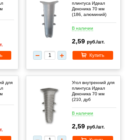
ал
плинтуса Идеал
мм
Деконика 70 мм
-
(186, алюминий)
В наличии
2,59
руб./шт.
т.
ь
Купить
ий для
Угол внутренний для
ал
плинтуса Идеал
мм
Деконика 70 мм
(210, дуб
пепельный)
В наличии
2,59
руб./шт.
т.
ь
Купить