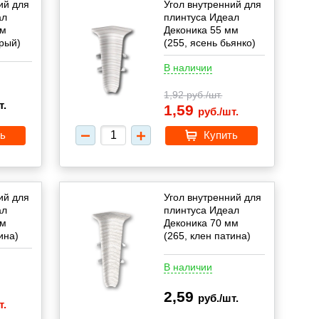
ий для
Угол внутренний для
ал
плинтуса Идеал
мм
Деконика 55 мм
ерый)
(255, ясень бьянко)
В наличии
1,92
руб./шт.
т.
1,59
руб./шт.
ь
Купить
ий для
Угол внутренний для
ал
плинтуса Идеал
мм
Деконика 70 мм
ина)
(265, клен патина)
В наличии
2,59
руб./шт.
т.