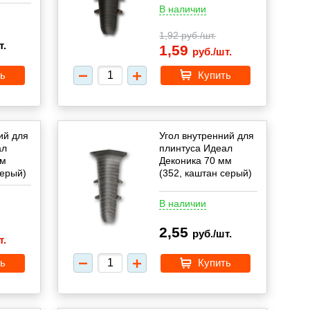
В наличии
1,92
руб./шт.
т.
1,59
руб./шт.
ь
Купить
ий для
Угол внутренний для
ал
плинтуса Идеал
мм
Деконика 70 мм
серый)
(352, каштан серый)
В наличии
2,55
руб./шт.
т.
ь
Купить