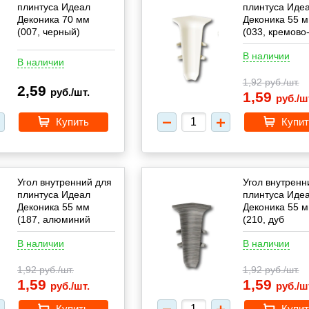
плинтуса Идеал
плинтуса Иде
Деконика 70 мм
Деконика 55 
(007, черный)
(033, кремово
белый)
В наличии
В наличии
1,92
руб./шт.
2,59
руб./шт.
1,59
руб./ш
Купить
Купит
Угол внутренний для
Угол внутренн
плинтуса Идеал
плинтуса Иде
Деконика 55 мм
Деконика 55 
(187, алюминий
(210, дуб
темный)
пепельный)
В наличии
В наличии
1,92
руб./шт.
1,92
руб./шт.
1,59
1,59
руб./шт.
руб./ш
Купить
Купит