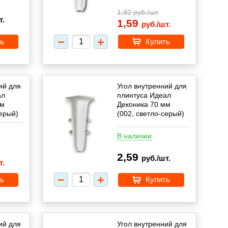
1,92
руб./шт.
т.
1,59
руб./шт.
ь
Купить
ий для
Угол внутренний для
ал
плинтуса Идеал
мм
Деконика 70 мм
серый)
(002, светло-серый)
В наличии
2,59
руб./шт.
т.
ь
Купить
ий для
Угол внутренний для