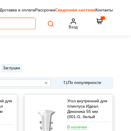
Доставка и оплата
Рассрочка
Скидочная система
Контакты
Вход
Заглушки
По популярности
ий для
Угол внутренний для
ал
плинтуса Идеал
мм
Деконика 55 мм
(001-G, белый
глянцевый)
В наличии