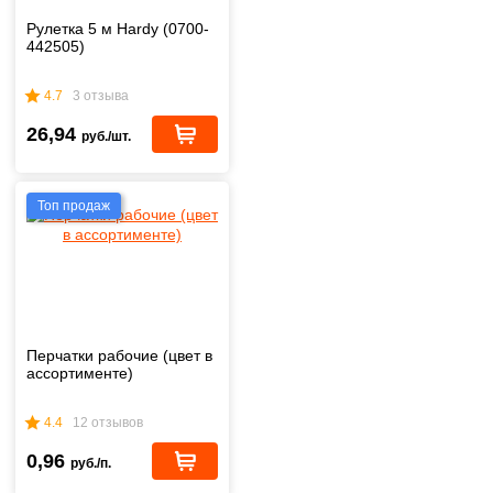
Рулетка 5 м Hardy (0700-
442505)
4.7
3 отзыва
26,94
руб./шт.
Топ продаж
Перчатки рабочие (цвет в
ассортименте)
4.4
12 отзывов
0,96
руб./п.