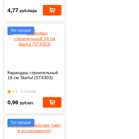
4,77
руб./пара
Топ продаж
Карандаш строительный
18 см Startul (ST4303)
4.0
3 отзыва
0,96
руб./шт.
Топ продаж