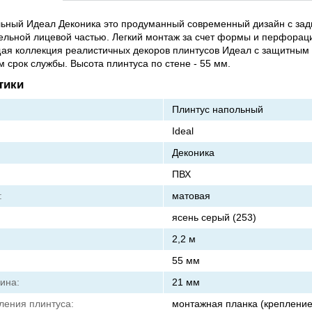
льный Идеал Деконика это продуманный современный дизайн с за
льной лицевой частью. Легкий монтаж за счет формы и перфорац
ая коллекция реалистичных декоров плинтусов Идеал с защитным
срок службы. Высота плинтуса по стене - 55 мм.
тики
Плинтус напольный
Ideal
Деконика
ПВХ
:
матовая
ясень серый (253)
2,2 м
55 мм
ина:
21 мм
ления плинтуса:
монтажная планка (крепление