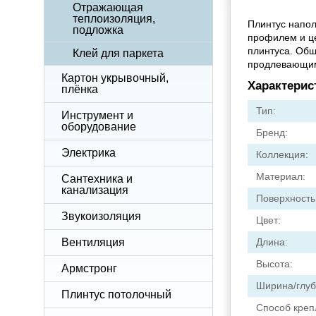
Отражающая
теплоизоляция,
Плинтус напо
подложка
профилем и це
плинтуса. Общ
Клей для паркета
продлевающим 
Картон укрывочный,
Характерис
плёнка
Тип:
Инструмент и
оборудование
Бренд:
Электрика
Коллекция:
Материал:
Сантехника и
канализация
Поверхность
Звукоизоляция
Цвет:
Вентиляция
Длина:
Высота:
Армстронг
Ширина/глуб
Плинтус потолочный
Способ креп