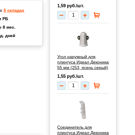
1,59
руб./шт.
а
6 складах
и РБ
о 8 мес.
д. дней
2 мес.
а
8 мес.
купок
2 мес.
Угол наружный для
плинтуса Идеал Деконика
UN
3 мес.
55 мм (253, ясень серый)
1,55
руб./шт.
Соединитель для
плинтуса Идеал Деконика