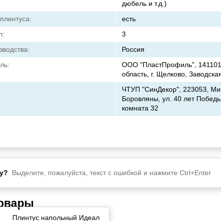
дюбель и т.д.)
 плинтуса:
есть
л:
3
зводства:
Россия
ль:
ООО "ПластПрофиль", 141101
область, г. Щелково, Заводска
ЧТУП "СинДекор", 223053, Мин
Боровляны, ул. 40 лет Победы
комната 32
у?
Выделите, пожалуйста, текст с ошибкой и нажмите Ctrl+Enter
товары
Плинтус напольный Идеал