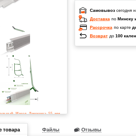
Самовывоз
сегодня н
Доставка
по
Минску 
Рассрочка
по карте
д
Возврат
до
100 кален
Халва
Черепах
Карта по
Карта F
е товара
Файлы
Отзывы