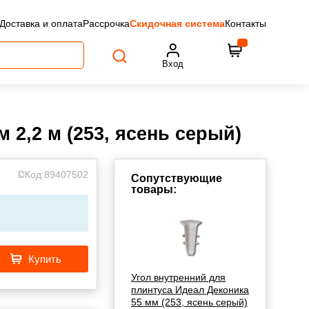
Доставка и оплата
Рассрочка
Скидочная система
Контакты
Вход
2,2 м (253, ясень серый)
Код:
89407502
Сопутствующие
товары:
Купить
Угол внутренний для
плинтуса Идеал Деконика
55 мм (253, ясень серый)