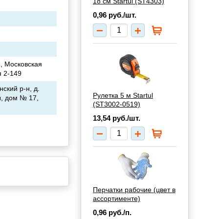
18 см Startul (ST4303)
0,96
руб./шт.
, Московская
я 2-149
ский р-н, д.
Рулетка 5 м Startul
, дом № 17,
(ST3002-0519)
13,54
руб./шт.
Перчатки рабочие (цвет в
ассортименте)
0,96
руб./п.