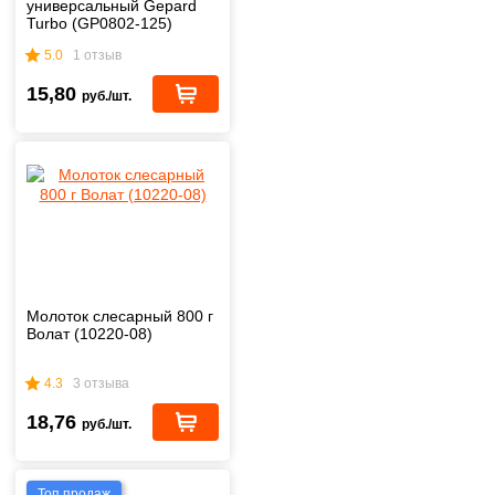
универсальный Gepard
Turbo (GP0802-125)
5.0
1 отзыв
15,80
руб./шт.
Молоток слесарный 800 г
Волат (10220-08)
4.3
3 отзыва
18,76
руб./шт.
Топ продаж