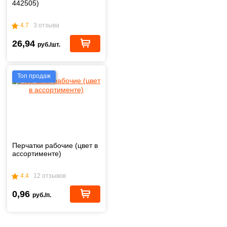
442505)
4.7
3 отзыва
26,94
руб./шт.
Топ продаж
Перчатки рабочие (цвет в
ассортименте)
4.4
12 отзывов
0,96
руб./п.