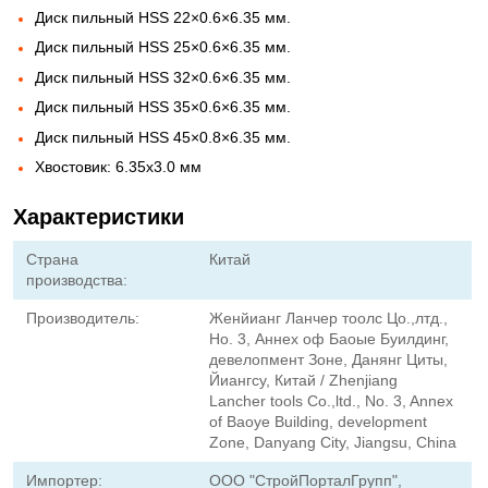
Диск пильный HSS 22×0.6×6.35 мм.
Диск пильный HSS 25×0.6×6.35 мм.
Диск пильный HSS 32×0.6×6.35 мм.
Диск пильный HSS 35×0.6×6.35 мм.
Диск пильный HSS 45×0.8×6.35 мм.
Хвостовик: 6.35х3.0 мм
Характеристики
Страна
Китай
производства:
Производитель:
Женйианг Ланчер тоолс Цо.,лтд.,
Но. 3, Аннех оф Баоые Буилдинг,
девелопмент Зоне, Данянг Циты,
Йиангсу, Китай / Zhenjiang
Lancher tools Co.,ltd., No. 3, Annex
of Baoye Building, development
Zone, Danyang City, Jiangsu, China
Импортер:
ООО "СтройПорталГрупп",