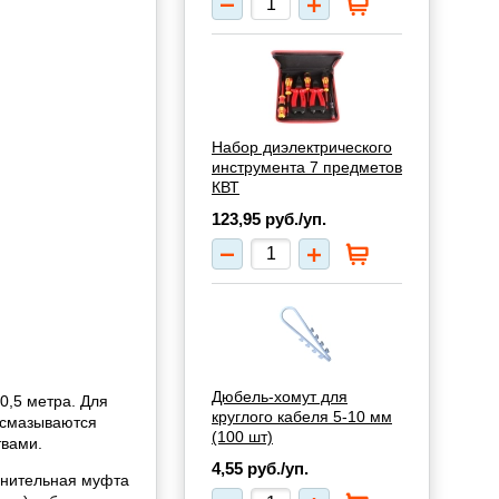
Набор диэлектрического
инструмента 7 предметов
КВТ
123,95
руб./уп.
Дюбель-хомут для
0,5 метра. Для
круглого кабеля 5-10 мм
 смазываются
(100 шт)
твами.
4,55
руб./уп.
инительная муфта