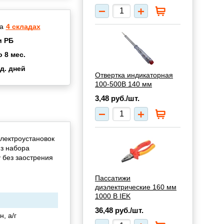
а
4 складах
и РБ
о 8 мес.
д. дней
Отвертка индикаторная
2 мес.
100-500В 140 мм
а
8 мес.
3,48
руб./шт.
купок
2 мес.
UN
3 мес.
лектроустановок
из набора
 без заострения
Пассатижи
диэлектрические 160 мм
1000 В IEK
36,48
руб./шт.
, а/г