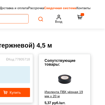
Доставка и оплата
Рассрочка
Скидочная система
Контакты
Вход
тержневой) 4,5 м
Код:
77805718
Сопутствующие
товары:
Изолента ПВХ чёрная 19
Купить
мм х 20 м
5,37
руб./шт.