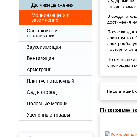
и ударный вин
Датчики движения
штырь в землю
Молниезащита и
В соединитель
заземление
достижения ну
Сантехника и
После каждого
канализация
слоя грунта с
электрооборуд
Звукоизоляция
повторяются д
Вентиляция
По окончании 
с помощью за
Армстронг
Плинтус потолочный
Нашли ошибк
Сад и огород
Полезные мелочи
Похожие 
Уценённые товары