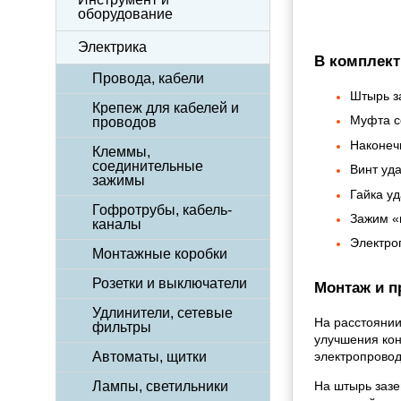
оборудование
Электрика
В комплект
Провода, кабели
Штырь за
Крепеж для кабелей и
Муфта с
проводов
Наконечн
Клеммы,
соединительные
Винт уда
зажимы
Гайка уд
Гофротрубы, кабель-
Зажим «
каналы
Электро
Монтажные коробки
Розетки и выключатели
Монтаж и п
Удлинители, сетевые
На расстоянии
фильтры
улучшения кон
Автоматы, щитки
электропровод
На штырь зазе
Лампы, светильники