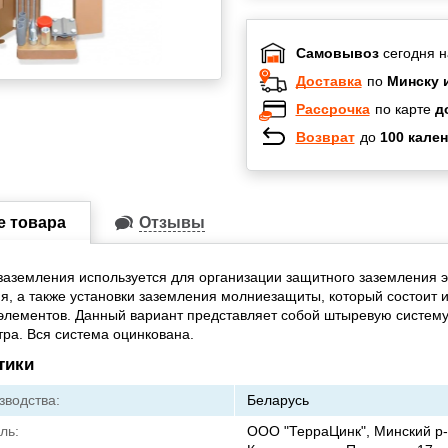
Самовывоз
сегодня н
Доставка
по
Минску 
Рассрочка
по карте
д
Возврат
до
100 кален
Халва
Черепах
Карта по
е товара
Отзывы
Карта F
заземления используется для организации защитного заземления э
я, а также установки заземления молниезащиты, который состоит 
лементов. Данный вариант представляет собой штыревую систему
тра. Вся система оцинкована.
тики
зводства:
Беларусь
ль:
ООО "ТерраЦинк", Минский р-н