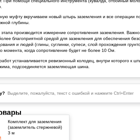
т. При помощи специального инструмента (кувалда, отбойный моло
.
ную муфту вкручиваем новый штырь заземления и все операции п
жной глубины.
 этапа производится измерение сопротивления заземления. Важно
 более благоприятной средой для заземления для обеспечения без
ования и людей (глины, суглинки, супеси, слой прохождения грунт
о момента, когда сопротивление будет не более 10 Ом.
работ устанавливается ревизионный колодец, внутри которого к ш
жима, подсоединяется заземляющая шина.
у?
Выделите, пожалуйста, текст с ошибкой и нажмите Ctrl+Enter
товары
Комплект для заземления
(заземлитель стержневой)
3 м