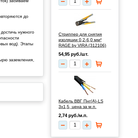
ток) забиваем
овторяются до
 достичь нужного
Стриппер для снятия
опасности
изоляции 0,2-6,0 мм²
овых вод). Этапы
RAGE by VIRA (312106)
54,95
руб./шт.
тырю заземления,
Кабель ВВГ Пнг(А)-LS
3х1,5, цена за м.п.
2,74
руб./м.п.