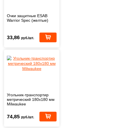
Очки защитные ESAB
Warrior Spec (желтые)
33,86
руб./шт.
Угольник-транспортир
метрический 180х180 мм
Milwaukee
74,85
руб./шт.