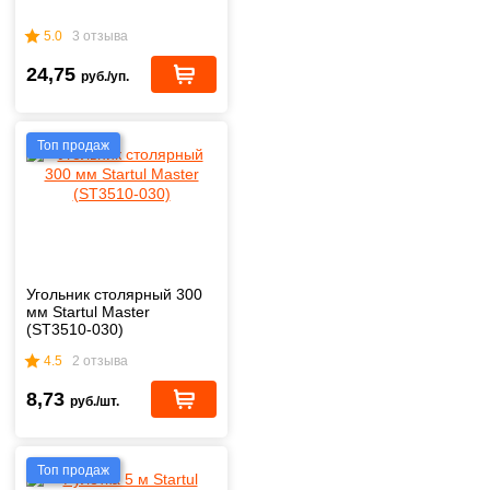
5.0
3 отзыва
24,75
руб./уп.
Топ продаж
Угольник столярный 300
мм Startul Master
(ST3510-030)
4.5
2 отзыва
8,73
руб./шт.
Топ продаж