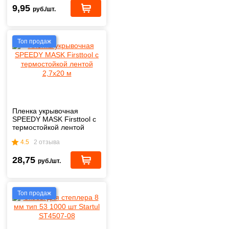
9,95
руб./шт.
Топ продаж
Пленка укрывочная
SPEEDY MASK Firsttool с
термостойкой лентой
2,7х20 м
4.5
2 отзыва
28,75
руб./шт.
Топ продаж