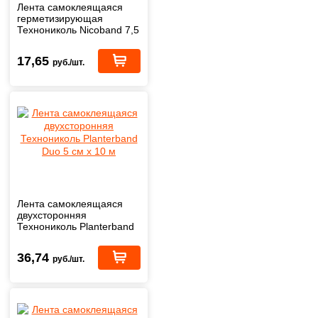
Лента самоклеящаяся
герметизирующая
Технониколь Nicoband 7,5
см х 3 м (серебристая)
17,65
руб./шт.
Лента самоклеящаяся
двухсторонняя
Технониколь Planterband
Duo 5 см х 10 м
36,74
руб./шт.