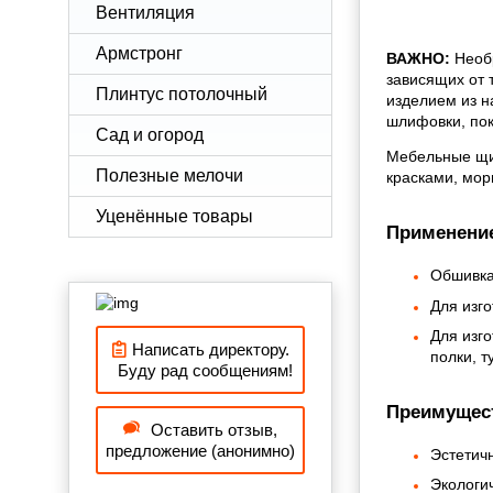
Вентиляция
Армстронг
ВАЖНО:
Необр
зависящих от 
Плинтус потолочный
изделием из н
шлифовки, пок
Сад и огород
Мебельные щи
Полезные мелочи
красками, мор
Уценённые товары
Применение
Обшивка 
Для изго
Для изг
Написать директору.
полки, т
Буду рад сообщениям!
Преимущест
Оставить отзыв,
предложение (анонимно)
Эстетичн
Экологи