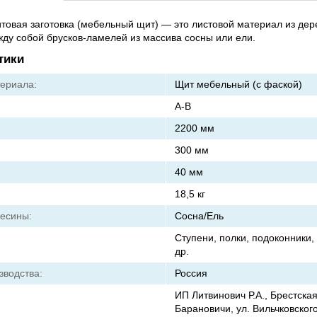
овая заготовка (мебельный щит) — это листовой материал из дере
ду собой брусков-ламелей из массива сосны или ели.
тики
ериала:
Щит мебельный (с фаской)
А-В
2200 мм
300 мм
40 мм
18,5 кг
есины:
Сосна/Ель
Ступени, полки, подоконники,
др.
зводства:
Россия
ИП Литвинович Р.А., Брестская
Барановичи, ул. Вильчковского