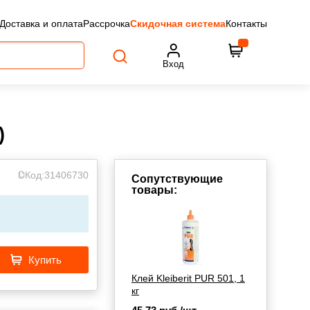
Доставка и оплата
Рассрочка
Скидочная система
Контакты
Вход
)
Код:
31406730
Сопутствующие
товары:
Купить
Клей Kleiberit PUR 501, 1
кг