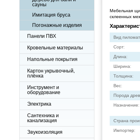
сауны
Мебельная щит
Имитация бруса
склеенных меж
Погонажные изделия
Характерис
Панели ПВХ
Вид пиломат
Сорт:
Кровельные материалы
Длина:
Напольные покрытия
Ширина:
Картон укрывочный,
плёнка
Толщина:
Вес:
Инструмент и
оборудование
Порода древ
Электрика
Назначение:
Сантехника и
канализация
Страна прои
Импортер:
Звукоизоляция