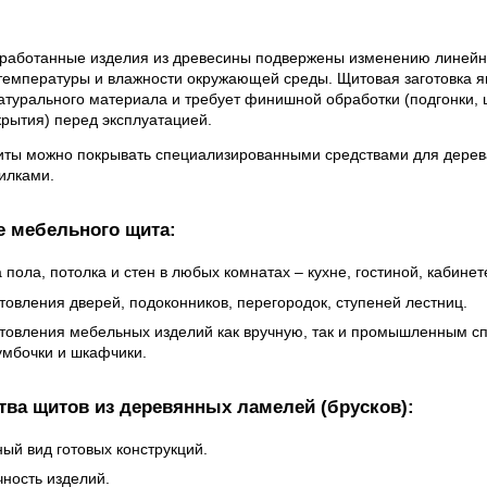
аботанные изделия из древесины подвержены изменению линейн
температуры и влажности окружающей среды. Щитовая заготовка я
атурального материала и требует финишной обработки (подгонки, 
рытия) перед эксплуатацией.
ты можно покрывать специализированными средствами для дерева
илками.
 мебельного щита:
пола, потолка и стен в любых комнатах – кухне, гостиной, кабинет
товления дверей, подоконников, перегородок, ступеней лестниц.
отовления мебельных изделий как вручную, так и промышленным сп
умбочки и шкафчики.
ва щитов из деревянных ламелей (брусков):
ый вид готовых конструкций.
чность изделий.