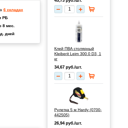
45,73
руб./шт.
а
6 складах
и РБ
о 8 мес.
д. дней
2 мес.
а
8 мес.
Клей ПВА столярный
купок
2 мес.
Kleiberit Leim 300.0 D3, 1
кг
UN
3 мес.
34,67
руб./шт.
Рулетка 5 м Hardy (0700-
442505)
26,94
руб./шт.