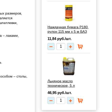
ых размеров,
вляется
шпатлевки,
Наждачная бумага Р180,
рулон 115 мм х 5 м БАЗ
 – лаками,
11,84
руб./шт.
е.
особом – столы,
Льняное масло
техническое, 5 л
46,95
руб./шт.