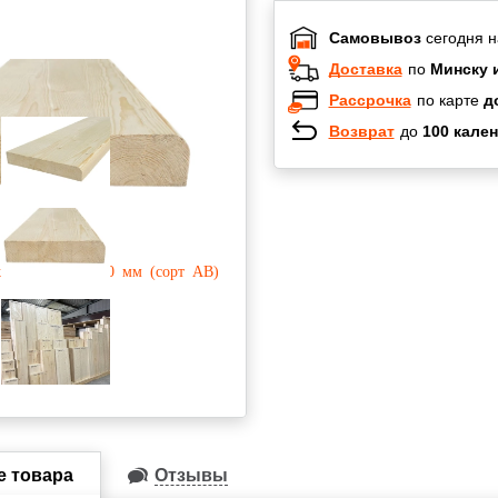
Самовывоз
сегодня н
Доставка
по
Минску 
Рассрочка
по карте
д
Возврат
до
100 кален
Халва
Черепах
Карта по
Карта F
е товара
Отзывы