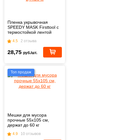
Пленка укрывочная
SPEEDY MASK Firsttool с
термостойкой лентой
2,7х20 м
4.5
2 отзыва
28,75
руб./шт.
Топ продаж
Мешки для мусора
прочные 55х105 см,
держат до 60 кг
4.9
10 отзывов